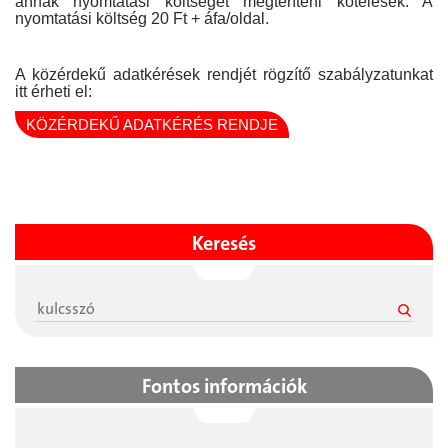
annak nyomtatási költségét megtéríteni kötelesek. A
nyomtatási költség 20 Ft + áfa/oldal.
A közérdekű adatkérések rendjét rögzítő szabályzatunkat
itt érheti el:
KÖZÉRDEKŰ ADATKÉRÉS RENDJE
Keresés
Fontos információk