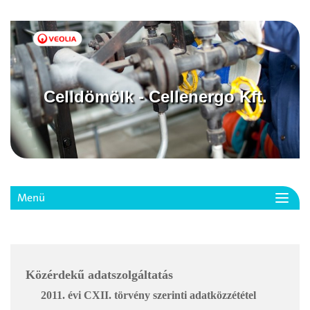
Celldömölk - Cellenergo Kft.
Menü
Toggl
navig
Közérdekű adatszolgáltatás
2011. évi CXII. törvény szerinti adatközzététel