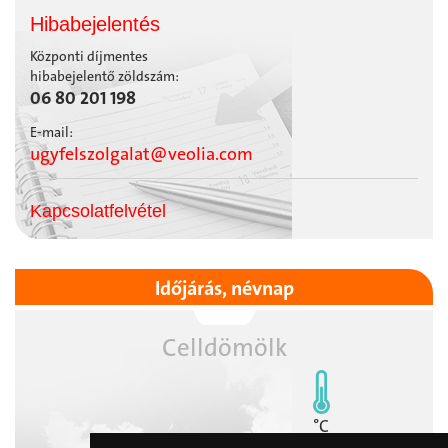
Hibabejelentés
Központi díjmentes
hibabejelentő zöldszám:
06 80 201 198
E-mail:
ugyfelszolgalat@veolia.com
Kapcsolatfelvétel
Időjárás, névnap
Celldömölk
°C