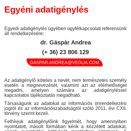
Egyéni adatigénylés
Egyedi adatigénylés ügyében ügyfélkapcsolati referensünk
áll rendelkezésére:
dr. Gáspár Andrea
(+ 36) 23 806 129
GASPAR.ANDREA@VEOLIA.COM
Az adatigénylő köteles a nevét, nem természetes személy
esetén a megnevezését, valamint azt az elérhetőséget
megadni, amelyen számára az adatigényléssel
kapcsolatos tájékoztatás megadható.
Társaságunk az adatokat az információs önrendelkezési
jogról és az információszabadságról szóló 2011. évi CXII.
törvény szerint kezeli.
Felhívjuk adatigénylőink figyelmét, hogy amennyiben
nyomtatott, másolt formában kérik a közzétett adatokat,