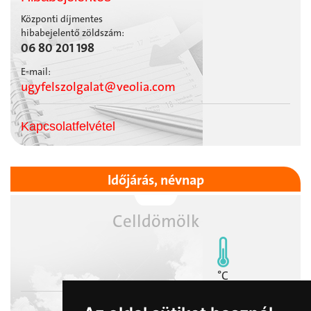
Központi díjmentes
hibabejelentő zöldszám:
06 80 201 198
E-mail:
ugyfelszolgalat@veolia.com
Kapcsolatfelvétel
Időjárás, névnap
Celldömölk
°C