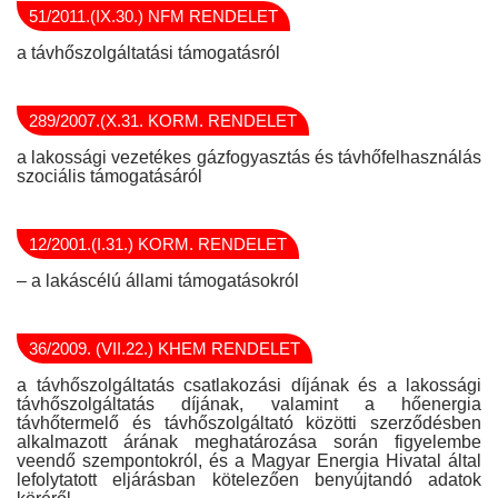
51/2011.(IX.30.) NFM RENDELET
a távhőszolgáltatási támogatásról
289/2007.(X.31. KORM. RENDELET
a lakossági vezetékes gázfogyasztás és távhőfelhasználás
szociális támogatásáról
12/2001.(I.31.) KORM. RENDELET
– a lakáscélú állami támogatásokról
36/2009. (VII.22.) KHEM RENDELET
a távhőszolgáltatás csatlakozási díjának és a lakossági
távhőszolgáltatás díjának, valamint a hőenergia
távhőtermelő és távhőszolgáltató közötti szerződésben
alkalmazott árának meghatározása során figyelembe
veendő szempontokról, és a Magyar Energia Hivatal által
lefolytatott eljárásban kötelezően benyújtandó adatok