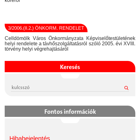
köréről
3/2006.(II.2.) ÖNKORM. RENDELET
Celldömölk Város Önkormányzata Képviselőtestületének
helyi rendelete a távhőszolgáltatásról szóló 2005. évi XVIII.
törvény helyi végrehajtásáról
Keresés
Fontos információk
Hibabejelentés