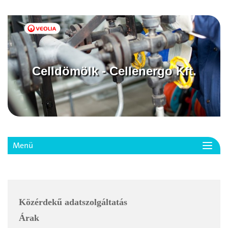
Celldömölk - Cellenergo Kft.
Menü
Toggl
navig
Közérdekű adatszolgáltatás
Árak