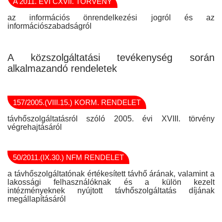
A 2011. ÉVI CXVII. TÖRVÉNY
az információs önrendelkezési jogról és az
információszabadságról
A közszolgáltatási tevékenység során
alkalmazandó rendeletek
157/2005.(VIII.15.) KORM. RENDELET
távhőszolgáltatásról szóló 2005. évi XVIII. törvény
végrehajtásáról
50/2011.(IX.30.) NFM RENDELET
a távhőszolgáltatónak értékesített távhő árának, valamint a
lakossági felhasználóknak és a külön kezelt
intézményeknek nyújtott távhőszolgáltatás díjának
megállapításáról