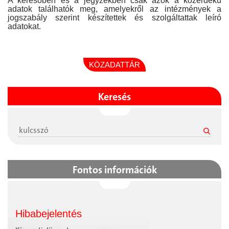
A keresőben és a jegyzékben csak azok a közérdekű
adatok találhatók meg, amelyekről az intézmények a
jogszabály szerint készítettek és szolgáltattak leíró
adatokat.
KÖZADATTÁR
Keresés
Fontos információk
Hibabejelentés