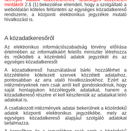
mintákról
2.§ (1) bekezdése elrendeli, hogy a szolgáltató a
weboldalán köteles feltüntetni az egységes közadatkereső
rendszerre, a központi elektronikus jegyzékre mutató
hivatkozást is.
A közadatkeresőről
Az elektronikus információszabadság törvény előírása
értelmében az informatikáért felelős miniszter létrehozza
és működteti a közérdekű adatok jegyzékét és az
egységes közadatkeresőt
A közadatkereső használatával bárki hozzáférhet a
közzétételre kötelezett szervek közzétett adataihoz,
pontosabban az arra utaló hivatkozásokhoz. Ezért az
intézményeknek nem csak arról kell gondoskodniuk, hogy
saját honlapjukon közzétegyék adataikat, hanem a
közadatkereső részére el kell készíteniük az adataikat leíró
adatokat is.
A csatlakozott intézmények adatai bekerülnek a közérdekű
adatok központi elektronikus jegyzékébe, mely az
egységes közadatkereső alapjául szolgáló adatokat
tartalmazza.