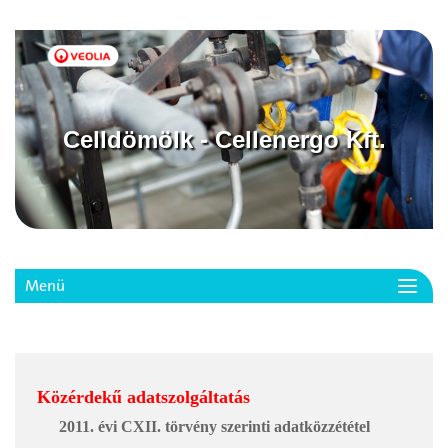
Celldömölk - Cellenergo Kft.
Menü
Toggl
navig
Közérdekű adatszolgáltatás
2011. évi CXII. törvény szerinti adatközzététel