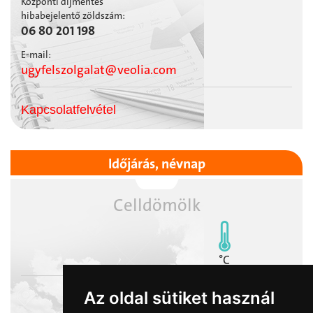
Központi díjmentes
hibabejelentő zöldszám:
06 80 201 198
E-mail:
ugyfelszolgalat@veolia.com
Kapcsolatfelvétel
Időjárás, névnap
Celldömölk
°C
Az oldal sütiket használ