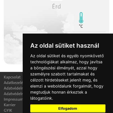
Érd
°C
Az oldal sütiket használ
2026-08-09
Az oldal sütiket és egyéb nyomkövető
Emőd napja
technológiákat alkalmaz, hogy javítsa
a böngészési élményét, azzal hogy
személyre szabott tartalmakat és
Kapcsolat
célzott hirdetéseket jelenít meg, és
Adatkezelési nyilatkozat
elemzi a weboldalunk forgalmát, hogy
Adatvédelmi tájékoztató
megtudjuk honnan érkeztek a
Adatvédelmi tisztségviselő
látogatóink.
Impressum
Karrier
Elfogadom
GYIK