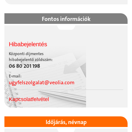
Fontos információk
Hibabejelentés
Központi díjmentes
hibabejelentő zöldszám:
06 80 201 198
E-mail:
ugyfelszolgalat@veolia.com
Kapcsolatfelvétel
Időjárás, névnap