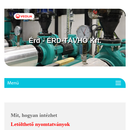
Érd - ÉRD-TÁVHŐ Kft.
Menü
Toggl
navig
Mit, hogyan intézhet
Letölthető nyomtatványok