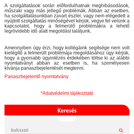
A szolgáltatások során előfordulhatnak meghibásodások,
műszaki vagy más jellegű problémák. Abban az esetben,
ha szolgáltatásunkban zavart észlel, vagy nem elégedett a
nyújtott szolgáltatás minőségével kérjük, vegye fel velünk a
kapcsolatot, hogy a felmerülő problémákra a lehető
legrövidebb idő alatt megoldást találjunk.
Amennyiben úgy érzi, hogy kollégáink segítsége nem volt
kielégítő a felmerült problémája megoldásához úgy kérjük,
hogy a gyorsabb ügyintézés érdekében töltse ki az alábbi
nyomtatványt abban az esetben is, ha személyesen
kívánja panaszbejelentését megtenni.
Panaszbejelentő nyomtatvány
*Adatvédelmi tájékoztató
Keresés