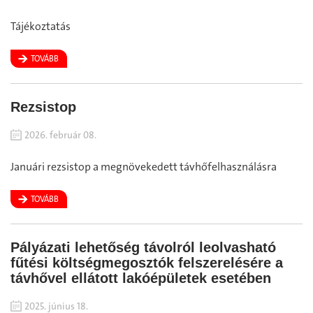
Tájékoztatás
TOVÁBB
Rezsistop
2026. február 08.
Januári rezsistop a megnövekedett távhőfelhasználásra
TOVÁBB
Pályázati lehetőség távolról leolvasható
fűtési költségmegosztók felszerelésére a
távhővel ellátott lakóépületek esetében
2025. június 18.