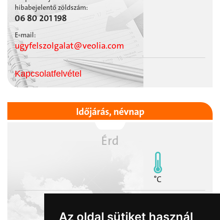
hibabejelentő zöldszám:
06 80 201 198
E-mail:
ugyfelszolgalat@veolia.com
Kapcsolatfelvétel
Időjárás, névnap
Érd
°C
Az oldal sütiket használ