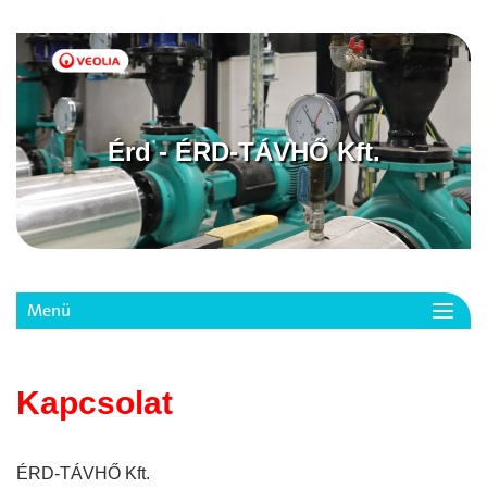
Érd - ÉRD-TÁVHŐ Kft.
Menü
Toggl
navig
Kapcsolat
ÉRD-TÁVHŐ Kft.