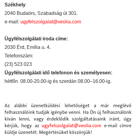
Székhely
2040 Budaörs, Szabadság út 301.
e-mail:
ugyfelszolgalat@veolia.com
Ügyfélszolgálati iroda címe:
2030 Érd, Emília u. 4.
Telefonszám:
(23) 523 023
Ügyfélszolgálati idő telefonon és személyesen:
hétfőn 08.00-20.00-ig és szerdán 08.00–16.00-ig.
Az alábbi üzenetküldési lehetőséget a már meglévő
felhasználóink tudják igénybe venni. Ha Ön új felhasználónk
kíván lenni, vagy érdeklődik szolgáltatásaink iránt, úgy
kérjük, hogy az
ugyfelszolgalat@veolia.com
e-mail címre
küldje üzenetét. Megértésüket köszönjük!