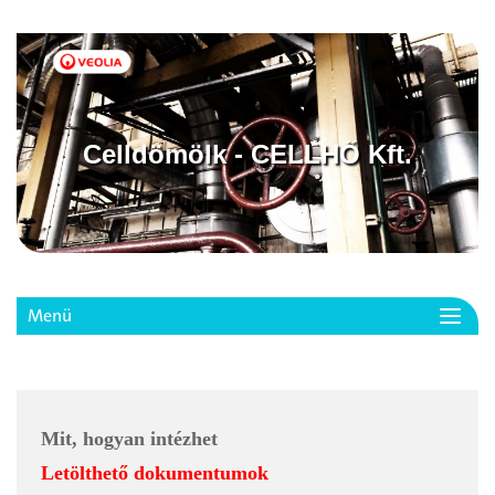
Celldömölk - CELLHŐ Kft.
Menü
Toggl
navig
Mit, hogyan intézhet
Letölthető dokumentumok