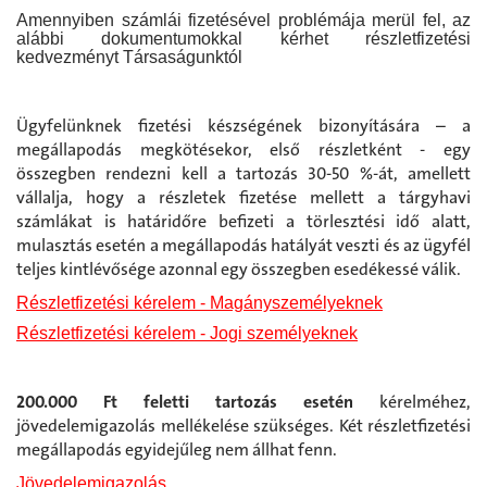
Amennyiben számlái fizetésével problémája merül fel, az
alábbi dokumentumokkal kérhet részletfizetési
kedvezményt Társaságunktól
Ügyfelünknek fizetési készségének bizonyítására – a
megállapodás megkötésekor, első részletként - egy
összegben rendezni kell a tartozás 30-50 %-át, amellett
vállalja, hogy a részletek fizetése mellett a tárgyhavi
számlákat is határidőre befizeti a törlesztési idő alatt,
mulasztás esetén a megállapodás hatályát veszti és az ügyfél
teljes kintlévősége azonnal egy összegben esedékessé válik.
Részletfizetési kérelem - Magányszemélyeknek
Részletfizetési kérelem - Jogi személyeknek
200.000 Ft feletti tartozás esetén
kérelméhez,
jövedelemigazolás mellékelése szükséges. Két részletfizetési
megállapodás egyidejűleg nem állhat fenn.
Jövedelemigazolás