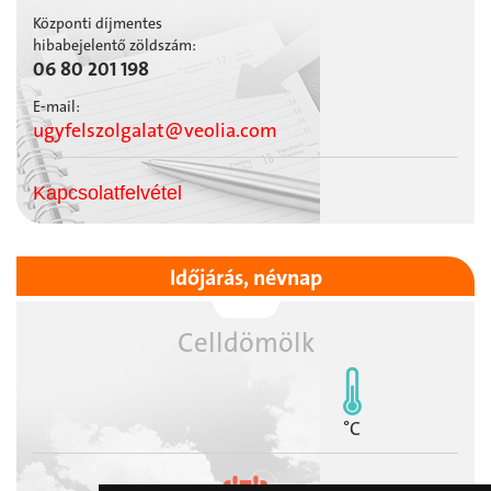
Központi díjmentes
hibabejelentő zöldszám:
06 80 201 198
E-mail:
ugyfelszolgalat@veolia.com
Kapcsolatfelvétel
Időjárás, névnap
Celldömölk
°C