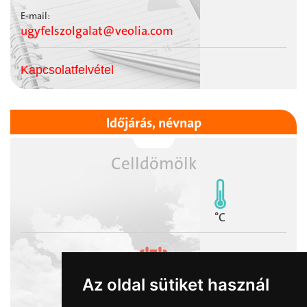
E-mail:
ugyfelszolgalat@veolia.com
Kapcsolatfelvétel
Időjárás, névnap
Celldömölk
°C
Az oldal sütiket használ
2026-08-08
László napja