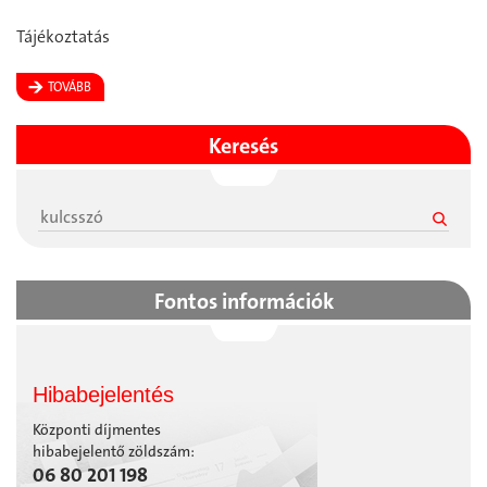
Tájékoztatás
TOVÁBB
Keresés
Fontos információk
Hibabejelentés
Központi díjmentes
hibabejelentő zöldszám:
06 80 201 198