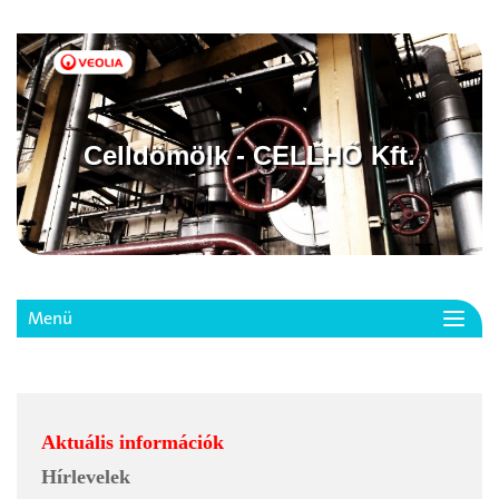
Celldömölk - CELLHŐ Kft.
Menü
Toggl
navig
Aktuális információk
Hírlevelek