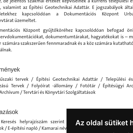
, de jelentős szakmai értéket képviselnek a kurrens települési és
s, valamint az Építési Geotechnikai Adattár. E jogszabályok által
ületekhez kapcsolódóan a Dokumentációs Központ Urban
vtárat üzemeltet.
entációs Központ gyűjtőköréhez kapcsolódóan befogad ön
tervdokumentációkat, dokumentumtárakat, hagyatékokat is – m
r számára szakszerűen fennmaradnak és a köz számára kutatható
válnak.
emények
űszaki tervek / Építési Geotechnikai Adattár / Települési és
zású Tervek / Folyóírat -állomány / Fotótár / Építésügyi Ar
 Archívum / Tervtári és Könyvtári Szolgáltatások
azások
Az oldal sütiket 
eresés helyrajziszám szerint / E-tanúsítás / E-statisztika
ok / E-építési napló / Kamarai névjegyzék / Feltöltés / E-közmű