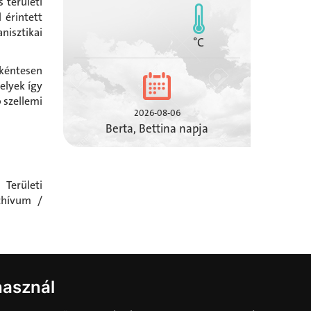
 területi
 érintett
isztikai
°C
kéntesen
elyek így
 szellemi
2026-08-06
Berta, Bettina napja
 Területi
chívum /
használ
 / Védett