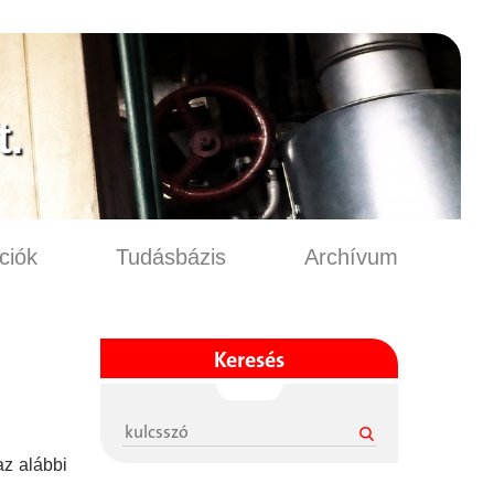
t.
ciók
Tudásbázis
Archívum
Keresés
az alábbi