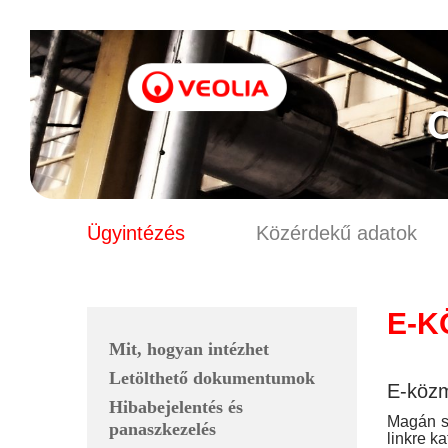
C
Ügyintézés
Közérdekű adatok
E-K
Mit, hogyan intézhet
Letölthető dokumentumok
E-köz
Hibabejelentés és
Magán sz
panaszkezelés
linkre ka