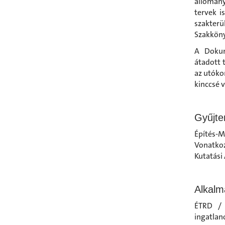
állomány
tervek i
szakter
Szakköny
A Dokum
átadott 
az utóko
kinccsé 
Gyűjt
Építés-M
Vonatko
Kutatási
Alkalm
ÉTRD / K
ingatlan