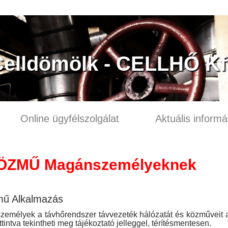
elldömölk - CELLHŐ Kf
Online ügyfélszolgálat
Aktuális informá
ÖZMŰ Magánszemélyeknek
mű Alkalmazás
emélyek a távhőrendszer távvezeték hálózatát és közműveit 
ttintva tekintheti meg tájékoztató jelleggel, térítésmentesen.