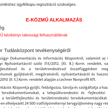
intéshez ügyfélkapu regisztráció szükséges.
E-KÖZMŰ ALKALMAZÁS
ég
 kézikönyv lakossági felhasználóknak
r Tudásközpont tevékenységéről
sügyi Dokumentációs és Információs Központról, valamint az
yi Nyilvántartásról szóló 313/2012. (XI. 8.) Korm. rendelet, v
fejlesztéssel és a területrendezéssel összefüggésben me
umok gyűjtéséről, megőrzéséről, nyilvántartásáról és haszno
2010. (II. 5.) Korm. rendelet alapján a Lechner Nonprofit Kft.
ációs Központja gyűjti, feldolgozza, tárolja és szolgáltatja a haza
 tervdokumentumokat, a településrendezési és -fejlesztési t
 a területfejlesztési és területrendezési tervdokumentációkat
en elhelyezett 24 500 iratfolyóméternyi tervgyűjtemény nagy rés