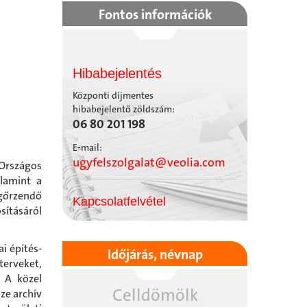
Fontos információk
Hibabejelentés
Központi díjmentes
hibabejelentő zöldszám:
06 80 201 198
E-mail:
ugyfelszolgalat@veolia.com
 Országos
alamint a
gőrzendő
Kapcsolatfelvétel
sításáról
i építés-
Időjárás, névnap
erveket,
. A közel
Celldömölk
ze archív