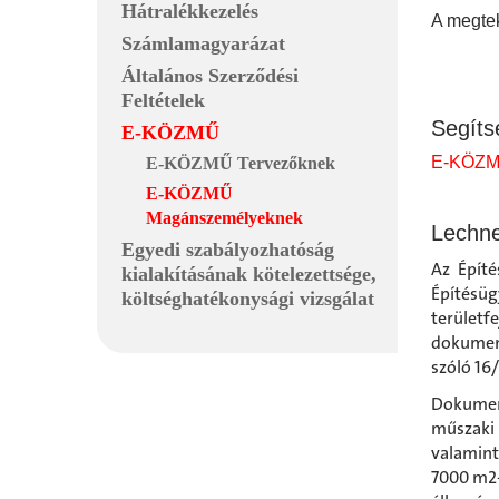
Hátralékkezelés
A megtek
Számlamagyarázat
Általános Szerződési
Feltételek
Segíts
E-KÖZMŰ
E-KÖZMŰ
E-KÖZMŰ Tervezőknek
E-KÖZMŰ
Magánszemélyeknek
Lechne
Egyedi szabályozhatóság
Az Építé
kialakításának kötelezettsége,
Építésüg
költséghatékonysági vizsgálat
terület
dokument
szóló 16/
Dokument
műszaki
valamint
7000 m2-