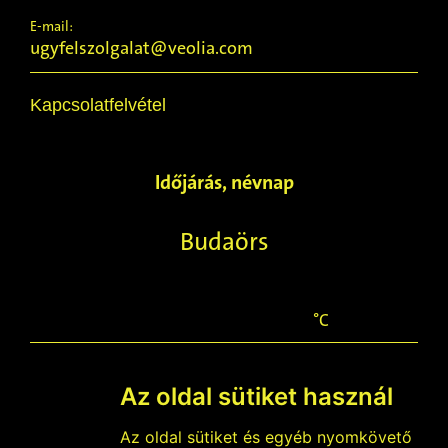
E-mail:
ugyfelszolgalat@veolia.com
Kapcsolatfelvétel
Időjárás, névnap
Budaörs
°C
Az oldal sütiket használ
2026-08-09
Az oldal sütiket és egyéb nyomkövető
Emőd napja