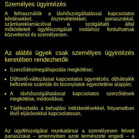
Személyes ügyintézés
A felhasználók a távhőszolgáltatással kapcsolatos
kérdésekkel, észrevételekkel, panaszokkal,
számlareklamációval a szolgáltató által
működtetett ügyfélszolgálati irodáihoz fordulhatnak
közvetlenül és személyesen.
Az alábbi ügyek csak személyes ügyintézés
keretében rendezhetők
Szerződés/megállapodás megkötése;
Díjfizető-változással kapcsolatos ügyintézés; díjhátralék
befizetése számlák és bizonylatok egyeztetése alapján;
A távhőszolgáltatással kapcsolatos szerződések
megkötése, módosítása;
Tájékoztatás a behajtási intézkedésekkel, folyamatban
lévő eljárásokkal kapcsolatosan.
Az ügyfélszolgálat munkatársai a személyesen felvett
panaszokat – amennyiben azok természete engedi – a