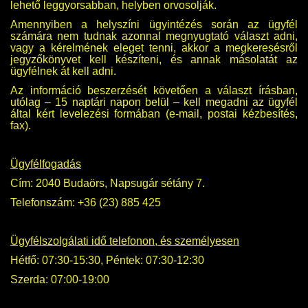
lehető leggyorsabban, helyben orvosolják.
Amennyiben a helyszíni ügyintézés során az ügyfél
számára nem tudnak azonnal megnyugtató választ adni,
vagy a kérelmének eleget tenni, akkor a megkeresésről
jegyzőkönyvet kell készíteni, és annak másolatát az
ügyfélnek át kell adni.
Az információ beszerzését követően a választ írásban,
utólag – 15 naptári napon belül – kell megadni az ügyfél
által kért levelezési formában (e-mail, postai kézbesítés,
fax).
Ügyfélfogadás
Cím: 2040 Budaörs, Napsugár sétány 7.
Telefonszám: +36 (23) 885 425
Ügyfélszolgálati idő telefonon, és személyesen
Hétfő: 07:30-15:30, Péntek: 07:30-12:30
Szerda: 07:00-19:00