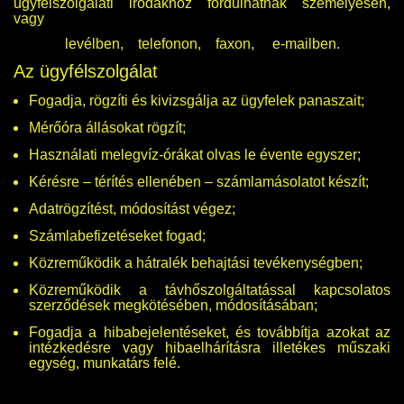
ügyfélszolgálati irodákhoz fordulhatnak személyesen,
vagy
levélben
,
telefonon
,
faxon
,
e-mailben
.
Az ügyfélszolgálat
Fogadja, rögzíti és kivizsgálja az ügyfelek panaszait;
Mérőóra állásokat rögzít;
Használati melegvíz-órákat olvas le évente egyszer;
Kérésre – térítés ellenében – számlamásolatot készít;
Adatrögzítést, módosítást végez;
Számlabefizetéseket fogad;
Közreműködik a hátralék behajtási tevékenységben;
Közreműködik a távhőszolgáltatással kapcsolatos
szerződések megkötésében, módosításában;
Fogadja a hibabejelentéseket, és továbbítja azokat az
intézkedésre vagy hibaelhárításra illetékes műszaki
egység, munkatárs felé.