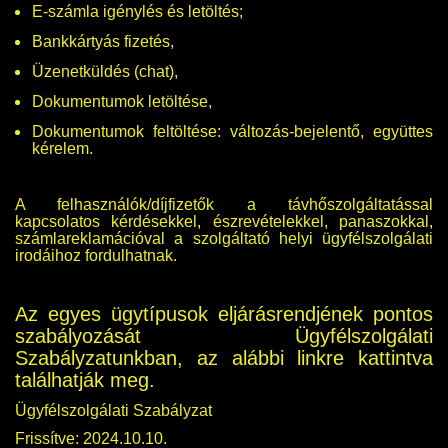
E-számla igénylés és letöltés;
Bankkártyás fizetés,
Üzenetküldés (chat)
,
Dokumentumok letöltése,
Dokumentumok feltöltése: változás-bejelentő, együttes
kérelem.
A felhasználók/díjfizetők a távhőszolgáltatással
kapcsolatos kérdésekkel, észrevételekkel, panaszokkal,
számlareklamációval a szolgáltató helyi ügyfélszolgálati
irodáihoz fordulhatnak.
Az egyes ügytípusok eljárásrendjének pontos
szabályozását Ügyfélszolgálati
Szabályzatunkban, az alábbi linkre kattintva
találhatják meg.
Ügyfélszolgálati Szabályzat
Frissítve: 2024.10.10.