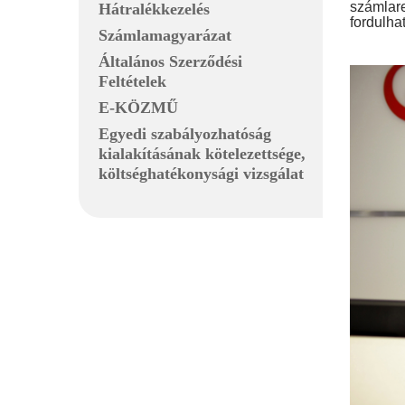
számlare
Hátralékkezelés
fordulh
Számlamagyarázat
Általános Szerződési
Feltételek
E-KÖZMŰ
Egyedi szabályozhatóság
kialakításának kötelezettsége,
költséghatékonysági vizsgálat