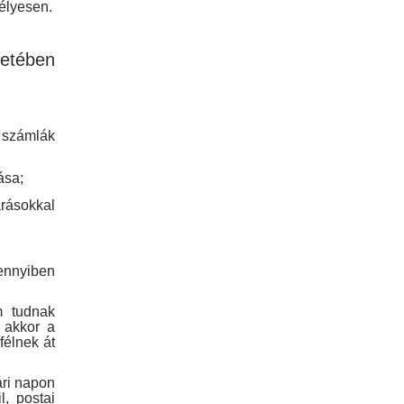
mélyesen.
etében
e számlák
ása;
rásokkal
mennyiben
m tudnak
 akkor a
félnek át
ári napon
l, postai