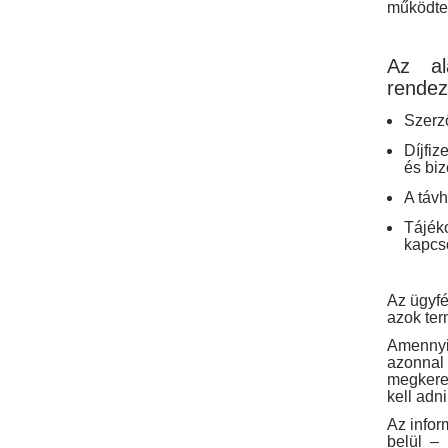
működtet
Az al
rendez
Szerz
Díjfiz
és biz
A táv
Tájék
kapcs
Az ügyfé
azok ter
Amennyi
azonnal
megkeres
kell adni
Az infor
belül – 