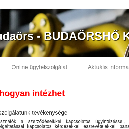
udaörs - BUDAÖRSHŐ Kf
Online ügyfélszolgálat
Aktuális informá
 hogyan intézhet
szolgálatunk tevékenysége
sználók a szerződéseikkel kapcsolatos ügyintézéssel, 
lgáltatással kapcsolatos kérdésekkel, észrevételekkel, pan