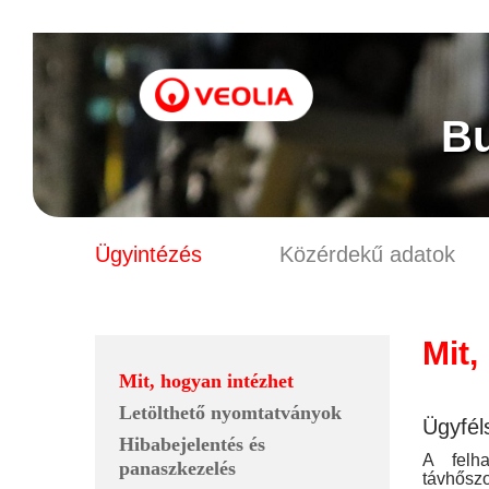
B
Ügyintézés
Közérdekű adatok
Mit,
Mit, hogyan intézhet
Letölthető nyomtatványok
Ügyfél
Hibabejelentés és
A felha
panaszkezelés
távhőszo