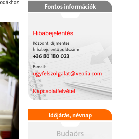
irodákhoz
Fontos információk
Hibabejelentés
Központi díjmentes
hibabejelentő zöldszám:
+36 80 180 023
E-mail:
ugyfelszolgalat@veolia.com
Kapcsolatfelvétel
Időjárás, névnap
Budaörs