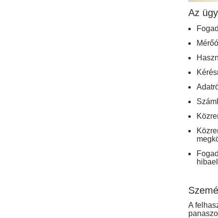
Az ügy
Fogadj
Mérőór
Haszná
Kérésr
Adatrö
Száml
Közre
Közr
megkö
Fogad
hibael
Személ
A felhas
panas