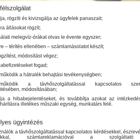
félszolgálat
a, rögzíti és kivizsgálja az ügyfelek panaszait;
a állásokat rögzít;
lati melegvíz-órákat olvas le évente egyszer;
e – térítés ellenében – számlamásolatot készít;
gzítést, módosítást végez;
abefizetéseket fogad;
működik a hátralék behajtási tevékenységben;
eműködik a távhőszolgáltatással kapcsolatos szer
tésében, módosításában;
ja a hibabejelentéseket, és továbbítja azokat az intézkedé
hárításra illetékes műszaki egység, munkatárs felé.
yes ügyintézés
ználók a távhőszolgáltatással kapcsolatos kérdésekkel, észrevé
zokkal, számlareklamációval a szolgáltató