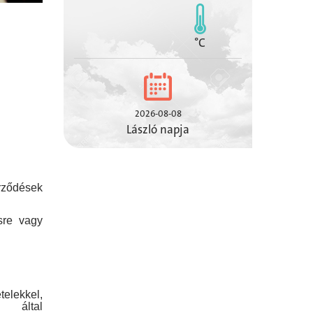
°C
2026-08-08
László napja
ződések
sre vagy
telekkel,
 által