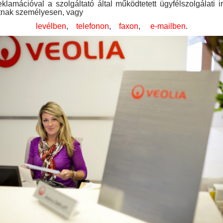
klamációval a szolgáltató által működtetett ügyfélszolgálati 
atnak személyesen, vagy
levélben
,
telefonon
,
faxon
,
e-mailben
.