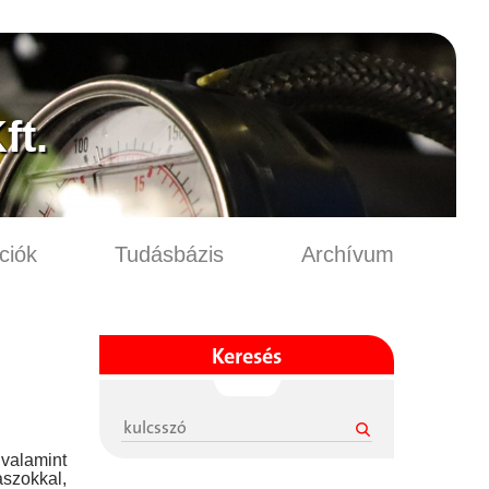
t.
ciók
Tudásbázis
Archívum
Keresés
valamint
aszokkal,