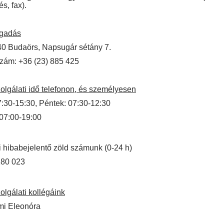
s, fax).
ogadás
40 Budaörs, Napsugár sétány 7.
zám: +36 (23) 885 425
olgálati idő telefonon, és személyesen
7:30-15:30, Péntek: 07:30-12:30
07:00-19:00
 hibabejelentő zöld számunk (0-24 h)
180 023
olgálati kollégáink
i Eleonóra