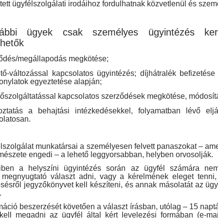
ett ügyfélszolgálati irodáihoz fordulhatnak közvetlenül és sze
ábbi ügyek csak személyes ügyintézés ker
hetők
ődés/megállapodás megkötése;
ető-változással kapcsolatos ügyintézés; díjhátralék befizetés
onylatok egyeztetése alapján;
hőszolgáltatással kapcsolatos szerződések megkötése, módosít
oztatás a behajtási intézkedésekkel, folyamatban lévő eljá
olatosan.
lszolgálat munkatársai a személyesen felvett panaszokat – a
mészete engedi – a lehető leggyorsabban, helyben orvosolják.
ben a helyszíni ügyintézés során az ügyfél számára ne
 megnyugtató választ adni, vagy a kérelmének eleget tenni,
ésről jegyzőkönyvet kell készíteni, és annak másolatát az ügy
.
máció beszerzését követően a választ írásban, utólag – 15 napt
kell megadni az ügyfél által kért levelezési formában (e-mai