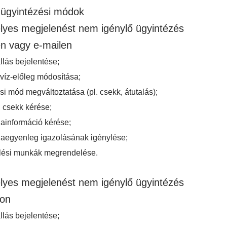
ügyintézési módok
yes megjelenést nem igénylő ügyintézés
en vagy e-mailen
lás bejelentése;
víz-előleg módosítása;
si mód megváltoztatása (pl. csekk, átutalás);
 csekk kérése;
ainformáció kérése;
aegyenleg igazolásának igénylése;
lési munkák megrendelése.
yes megjelenést nem igénylő ügyintézés
non
lás bejelentése;