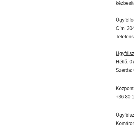
kézbesíté
Ügyfélf
Cím: 20
Telefons
Ügyfélsz
Hétfő: 0
Szerda: 
Központi
+36 80 
Ügyfélsz
Komárom