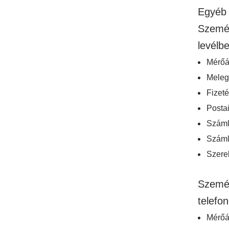
Egyéb 
Személ
levélb
Mérőál
Meleg
Fizeté
Postai
Száml
Száml
Szere
Személ
telefo
Mérőál