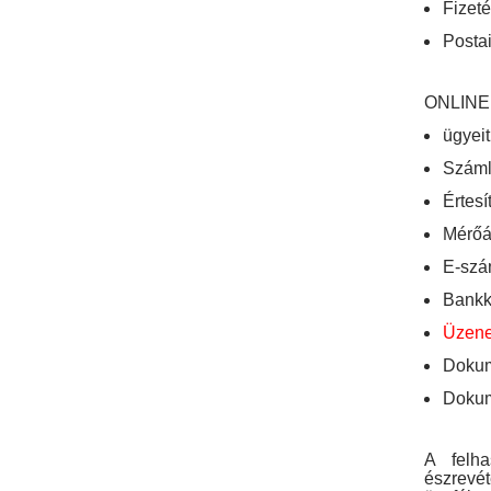
Fizeté
Postai
ONLINE
ügyeit
Száml
Értesí
Mérőál
E-szám
Bankká
Üzene
Dokum
Dokume
A felha
észrevé