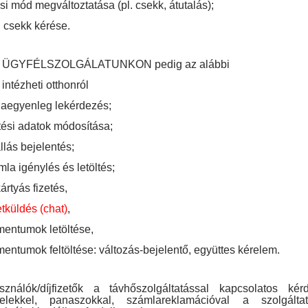
si mód megváltoztatása (pl. csekk, átutalás);
 csekk kérése.
 ÜGYFÉLSZOLGÁLATUNKON pedig az alábbi
 intézheti otthonról
aegyenleg lekérdezés;
tési adatok módosítása;
lás bejelentés;
la igénylés és letöltés;
rtyás fizetés,
tküldés (chat)
,
entumok letöltése,
ntumok feltöltése: változás-bejelentő, együttes kérelem.
sználók/díjfizetők a távhőszolgáltatással kapcsolatos kérd
telekkel, panaszokkal, számlareklamációval a szolgálta