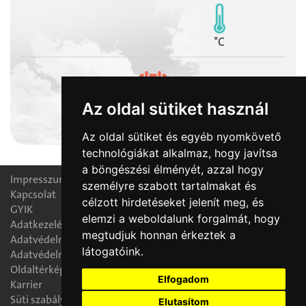
°C
Az oldal sütiket használ
2026-08-09
Emőd napja
Az oldal sütiket és egyéb nyomkövető
technológiákat alkalmaz, hogy javítsa
a böngészési élményét, azzal hogy
Impresszum
személyre szabott tartalmakat és
Kapcsolat
célzott hirdetéseket jelenít meg, és
GYIK
elemzi a weboldalunk forgalmát, hogy
Adatkezelési nyilatkozat
megtudjuk honnan érkeztek a
Adatvédelmi tájékoztató
látogatóink.
Adatvédelmi tisztségviselő
Oldaltérkép
Elfogadom
Karrier
Süti szabályzat
Elutasítom