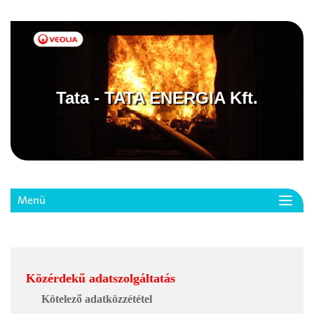
Tata - TATA ENERGIA Kft.
Menü
Toggl
navig
Közérdekű adatszolgáltatás
Kötelező adatközzététel