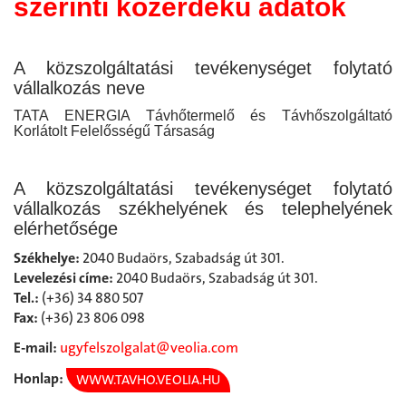
szerinti közérdekű adatok
A közszolgáltatási tevékenységet folytató
vállalkozás neve
TATA ENERGIA Távhőtermelő és Távhőszolgáltató
Korlátolt Felelősségű Társaság
A közszolgáltatási tevékenységet folytató
vállalkozás székhelyének és telephelyének
elérhetősége
Székhelye:
2040 Budaörs, Szabadság út 301.
Levelezési címe:
2040 Budaörs, Szabadság út 301.
Tel.:
(+36)
34 880 507
Fax:
(+36) 23 806 098
E-mail:
ugyfelszolgalat@veolia.com
Honlap:
WWW.TAVHO.VEOLIA.HU