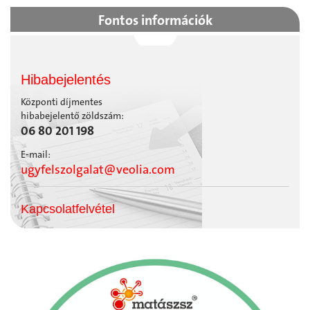
Fontos információk
Hibabejelentés
Központi díjmentes
hibabejelentő zöldszám:
06 80 201 198
E-mail:
ugyfelszolgalat@veolia.com
Kapcsolatfelvétel