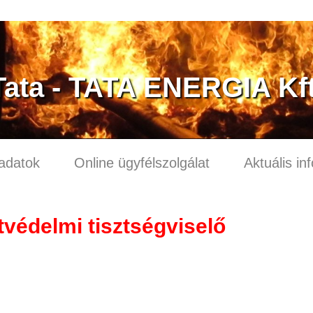
Tata - TATA ENERGIA Kft
adatok
Online ügyfélszolgálat
Aktuális in
védelmi tisztségviselő