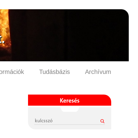
.
formációk
Tudásbázis
Archívum
Keresés