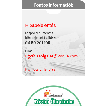
Fontos információk
Hibabejelentés
Központi díjmentes
hibabejelentő zöldszám:
06 80 201 198
E-mail:
ugyfelszolgalat@veolia.com
Kapcsolatfelvétel