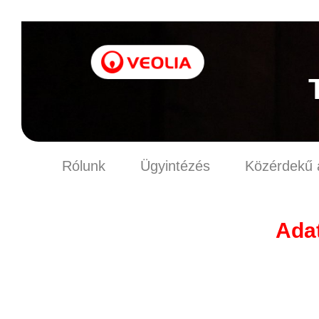
Rólunk
Ügyintézés
Közérdekű 
Adat