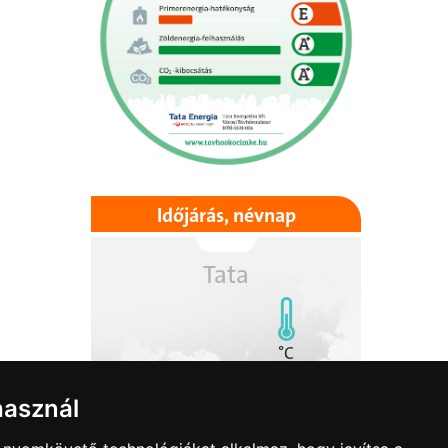
Időjárás, névnap
Tata
°C
használ