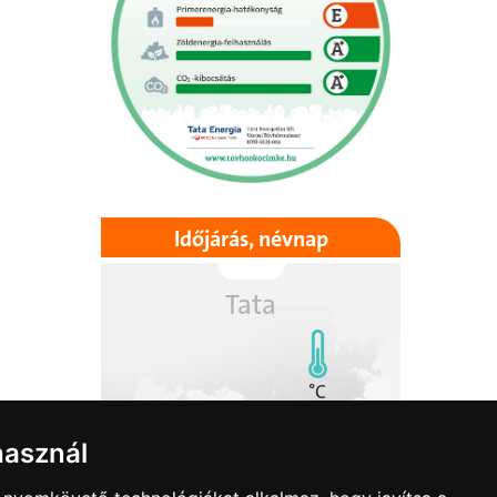
Időjárás, névnap
Tata
°C
használ