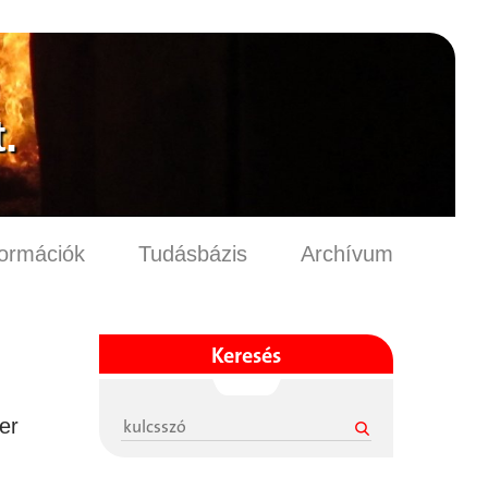
.
formációk
Tudásbázis
Archívum
Keresés
er