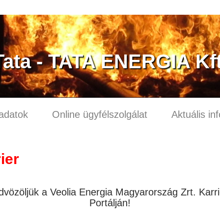
Tata - TATA ENERGIA Kft
adatok
Online ügyfélszolgálat
Aktuális in
ier
dvözöljük a Veolia Energia Magyarország Zrt. Karri
Portálján!