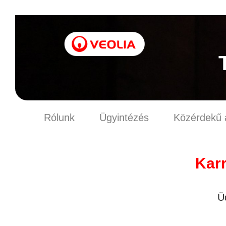
Rólunk
Ügyintézés
Közérdekű 
Karr
Ü