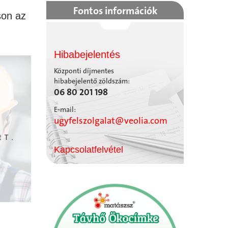
Fontos információk
son az
Hibabejelentés
Központi díjmentes
hibabejelentő zöldszám:
06 80 201 198
E-mail:
ugyfelszolgalat@veolia.com
Kapcsolatfelvétel