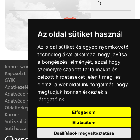
°C
Az oldal sütiket használ
2026-08-07
Ibolya napja
Az oldal sütiket és egyéb nyomkövető
technológiákat alkalmaz, hogy javítsa
a böngészési élményét, azzal hogy
Impresszum
személyre szabott tartalmakat és
Kapcsolat
célzott hirdetéseket jelenít meg, és
GYIK
elemzi a weboldalunk forgalmát, hogy
Adatkezelési nyilatkozat
megtudjuk honnan érkeztek a
Adatvédelmi tájékoztató
látogatóink.
Adatvédelmi tisztségviselő
Oldaltérkép
Elfogadom
Karrier
Süti szabályzat
Elutasítom
Süti hozzájárulás módosítása
Beállítások megváltoztatása