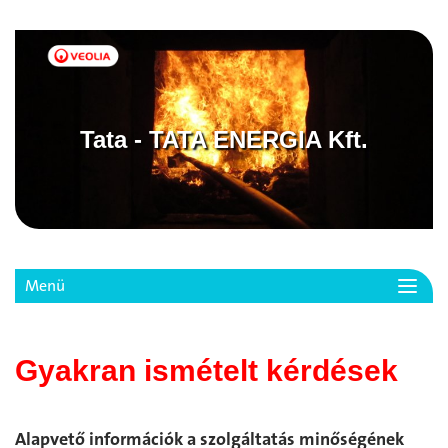
Tata - TATA ENERGIA Kft.
Menü
Toggl
navig
Gyakran ismételt kérdések
Alapvető információk a szolgáltatás minőségének