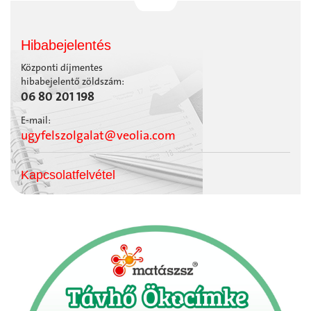
Hibabejelentés
Központi díjmentes
hibabejelentő zöldszám:
06 80 201 198
E-mail:
ugyfelszolgalat@veolia.com
Kapcsolatfelvétel