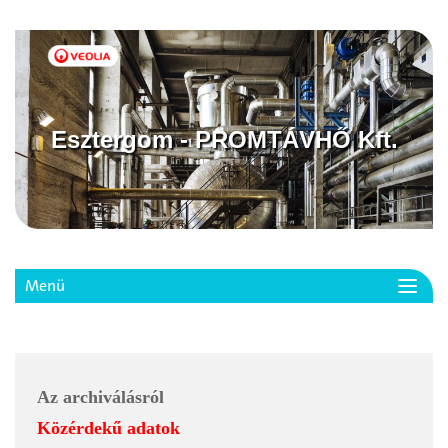
Esztergom - PROMTÁVHŐ Kft.
Menü
Toggl
navig
Az archiválásról
Közérdekű adatok