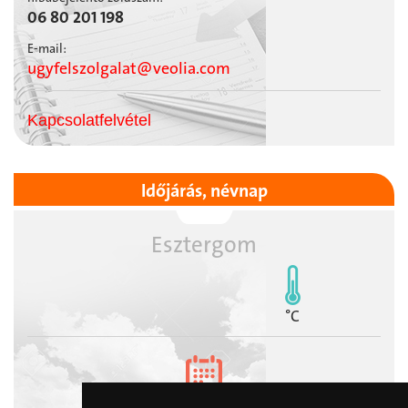
06 80 201 198
E-mail:
ugyfelszolgalat@veolia.com
Kapcsolatfelvétel
Időjárás, névnap
Esztergom
°C