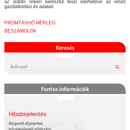
az alábbi linken keresztül teszi elérhetővé az előző
gazdálkodási év adatait.
PROMTÁVHŐ MÉRLEG
BESZÁMOLÓK
Keresés
Fontos információk
Hibabejelentés
Központi díjmentes
hibabejelentő zöldszám: