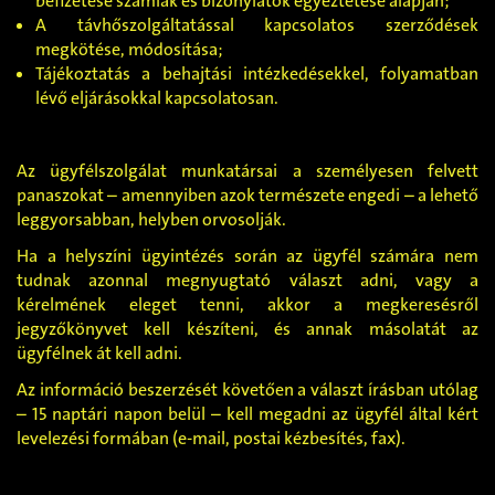
befizetése számlák és bizonylatok egyeztetése alapján;
A távhőszolgáltatással kapcsolatos szerződések
megkötése, módosítása;
Tájékoztatás a behajtási intézkedésekkel, folyamatban
lévő eljárásokkal kapcsolatosan.
Az ügyfélszolgálat munkatársai a személyesen felvett
panaszokat – amennyiben azok természete engedi – a lehető
leggyorsabban, helyben orvosolják.
Ha a helyszíni ügyintézés során az ügyfél számára nem
tudnak azonnal megnyugtató választ adni, vagy a
kérelmének eleget tenni, akkor a megkeresésről
jegyzőkönyvet kell készíteni, és annak másolatát az
ügyfélnek át kell adni.
Az információ beszerzését követően a választ írásban utólag
– 15 naptári napon belül – kell megadni az ügyfél által kért
levelezési formában (e-mail, postai kézbesítés, fax).