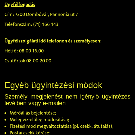
Ügyfélfogadás
Cím: 7200 Dombóvár, Pannónia út 7.
Telefonszám: (74) 466 443
Ügyfélszolgálati idő telefonon és személyesen:
Hétfő: 08.00-16.00
Csütörtök 08.00-20.00
Egyéb ügyintézési módok
Személy megjelenést nem igénylő ügyintézés
levélben vagy e-mailen
Mérőállás bejelentése;
Melegvíz-előleg módosítása;
Fizetési mód megváltoztatása (pl. csekk, átutalás);
Postai csekk kérése;