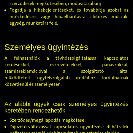
szerződések megkötésében, módosításában;
Fogadja a hibabejelentéseket, és továbbítja azokat az
intézkedésre vagy hibaelhárításra illetékes műszaki
egység, munkatárs felé.
Személyes ügyintézés
A felhasználók a távhőszolgáltatással kapcsolatos
kérdésekkel, észrevételekkel, panaszokkal,
számlareklamációval a szolgáltató által
működtetett ügyfélszolgálati irodáihoz fordulhatnak
közvetlenül és személyesen.
Az alábbi ügyek csak személyes ügyintézés
keretében rendezhetők
Szerződés/megállapodás megkötése;
Díjfizető-változással kapcsolatos ügyintézés; díjhátralék