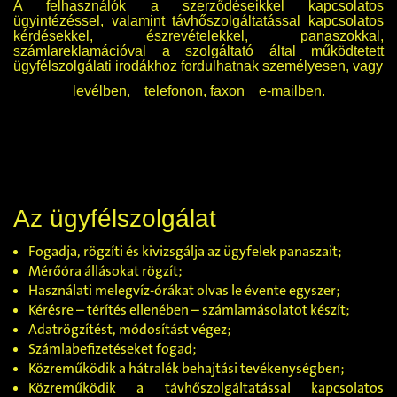
A felhasználók a szerződéseikkel kapcsolatos
ügyintézéssel, valamint távhőszolgáltatással kapcsolatos
kérdésekkel, észrevételekkel, panaszokkal,
számlareklamációval a szolgáltató által működtetett
ügyfélszolgálati irodákhoz fordulhatnak személyesen, vagy
levélben,
telefonon, faxon
e-mailben.
Az ügyfélszolgálat
Fogadja, rögzíti és kivizsgálja az ügyfelek panaszait;
Mérőóra állásokat rögzít;
Használati melegvíz-órákat olvas le évente egyszer;
Kérésre – térítés ellenében – számlamásolatot készít;
Adatrögzítést, módosítást végez;
Számlabefizetéseket fogad;
Közreműködik a hátralék behajtási tevékenységben;
Közreműködik a távhőszolgáltatással kapcsolatos