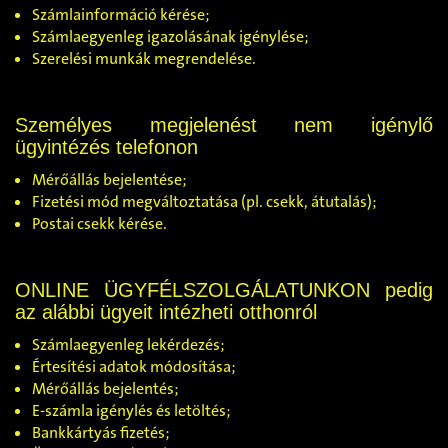
Számlainformáció kérése;
Számlaegyenleg igazolásának igénylése;
Szerelési munkák megrendelése.
Személyes megjelenést nem igénylő
ügyintézés telefonon
Mérőállás bejelentése;
Fizetési mód megváltoztatása (pl. csekk, átutalás);
Postai csekk kérése.
ONLINE ÜGYFÉLSZOLGÁLATUNKON
pedig
az alábbi ügyeit intézheti otthonról
Számlaegyenleg lekérdezés;
Értesítési adatok módosítása;
Mérőállás bejelentés;
E-számla igénylés és letöltés;
Bankkártyás fizetés;