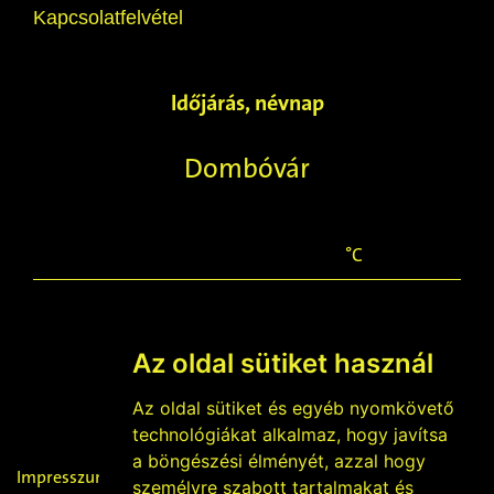
Kapcsolatfelvétel
Időjárás, névnap
Dombóvár
°C
Az oldal sütiket használ
2026-08-07
Ibolya napja
Az oldal sütiket és egyéb nyomkövető
technológiákat alkalmaz, hogy javítsa
a böngészési élményét, azzal hogy
Impresszum
személyre szabott tartalmakat és