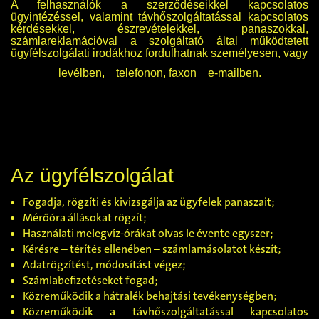
A felhasználók a szerződéseikkel kapcsolatos
ügyintézéssel, valamint távhőszolgáltatással kapcsolatos
kérdésekkel, észrevételekkel, panaszokkal,
számlareklamációval a szolgáltató által működtetett
ügyfélszolgálati irodákhoz fordulhatnak személyesen, vagy
levélben,
telefonon, faxon
e-mailben.
Az ügyfélszolgálat
Fogadja, rögzíti és kivizsgálja az ügyfelek panaszait;
Mérőóra állásokat rögzít;
Használati melegvíz-órákat olvas le évente egyszer;
Kérésre – térítés ellenében – számlamásolatot készít;
Adatrögzítést, módosítást végez;
Számlabefizetéseket fogad;
Közreműködik a hátralék behajtási tevékenységben;
Közreműködik a távhőszolgáltatással kapcsolatos