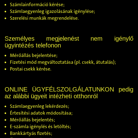
Számlainformáció kérése;
Számlaegyenleg igazolásának igénylése;
Szerelési munkák megrendelése.
Személyes megjelenést nem igénylő
ügyintézés telefonon
Mérőállás bejelentése;
Fizetési mód megváltoztatása (pl. csekk, átutalás);
Postai csekk kérése.
ONLINE ÜGYFÉLSZOLGÁLATUNKON
pedig
az alábbi ügyeit intézheti otthonról
Számlaegyenleg lekérdezés;
Értesítési adatok módosítása;
Mérőállás bejelentés;
E-számla igénylés és letöltés;
Bankkártyás fizetés;