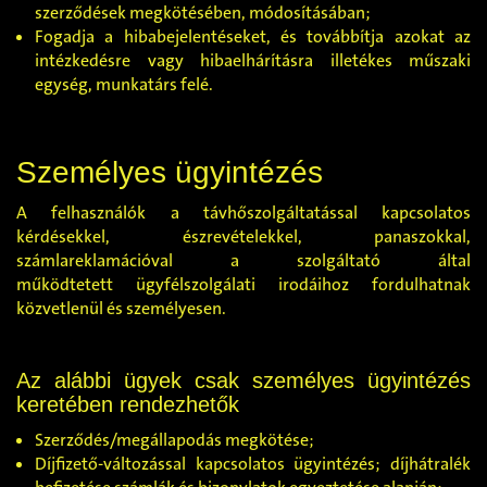
szerződések megkötésében, módosításában;
Fogadja a hibabejelentéseket, és továbbítja azokat az
intézkedésre vagy hibaelhárításra illetékes műszaki
egység, munkatárs felé.
Személyes ügyintézés
A felhasználók a távhőszolgáltatással kapcsolatos
kérdésekkel, észrevételekkel, panaszokkal,
számlareklamációval a szolgáltató által
működtetett ügyfélszolgálati irodáihoz fordulhatnak
közvetlenül és személyesen.
Az alábbi ügyek csak személyes ügyintézés
keretében rendezhetők
Szerződés/megállapodás megkötése;
Díjfizető-változással kapcsolatos ügyintézés; díjhátralék