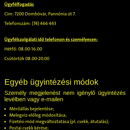
Ügyfélfogadás
Cím: 7200 Dombóvár, Pannónia út 7.
Telefonszám: (74) 466 443
Ügyfélszolgálati idő telefonon és személyesen:
Hétfő: 08.00-16.00
Csütörtök 08.00-20.00
Egyéb ügyintézési módok
Személy megjelenést nem igénylő ügyintézés
levélben vagy e-mailen
Mérőállás bejelentése;
Melegvíz-előleg módosítása;
Fizetési mód megváltoztatása (pl. csekk, átutalás);
Postai csekk kérése;