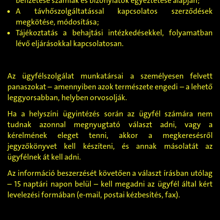
befizetése számlák és bizonylatok egyeztetése alapján;
A távhőszolgáltatással kapcsolatos szerződések
megkötése, módosítása;
Tájékoztatás a behajtási intézkedésekkel, folyamatban
lévő eljárásokkal kapcsolatosan.
Az ügyfélszolgálat munkatársai a személyesen felvett
panaszokat – amennyiben azok természete engedi – a lehető
leggyorsabban, helyben orvosolják.
Ha a helyszíni ügyintézés során az ügyfél számára nem
tudnak azonnal megnyugtató választ adni, vagy a
kérelmének eleget tenni, akkor a megkeresésről
jegyzőkönyvet kell készíteni, és annak másolatát az
ügyfélnek át kell adni.
Az információ beszerzését követően a választ írásban utólag
– 15 naptári napon belül – kell megadni az ügyfél által kért
levelezési formában (e-mail, postai kézbesítés, fax).