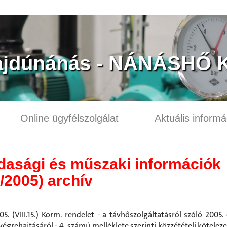
jdúnánás - NÁNÁSHŐ K
Online ügyfélszolgálat
Aktuális informá
dasági és műszaki információk
/2005) archív
5. (VIII.15.) Korm. rendelet - a távhőszolgáltatásról szóló 2005. 
végrehajtásáról - 4. számú melléklete szerinti közzétételi kötelez