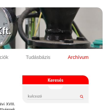
ft.
ciók
Tudásbázis
Archívum
Keresés
évi XVIII.
ettségnek