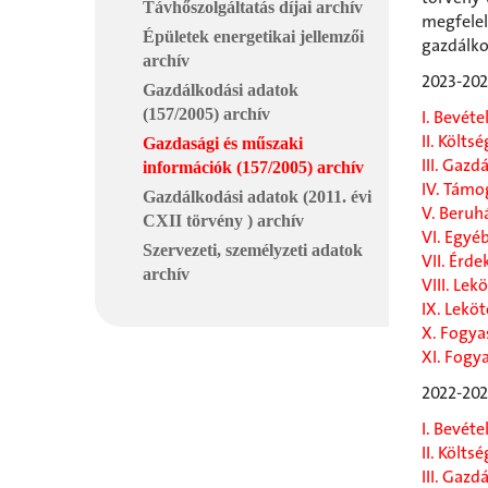
Távhőszolgáltatás díjai archív
megfele
Épületek energetikai jellemzői
gazdálko
archív
2023-20
Gazdálkodási adatok
(157/2005) archív
I. Bevéte
II. Költsé
Gazdasági és műszaki
III. Gazd
információk (157/2005) archív
IV. Támo
Gazdálkodási adatok (2011. évi
V. Beruh
CXII törvény ) archív
VI. Egyé
Szervezeti, személyzeti adatok
VII. Érde
archív
VIII. Le
IX. Leköt
X. Fogya
XI. Fogy
2022-20
I. Bevéte
II. Költsé
III. Gazd