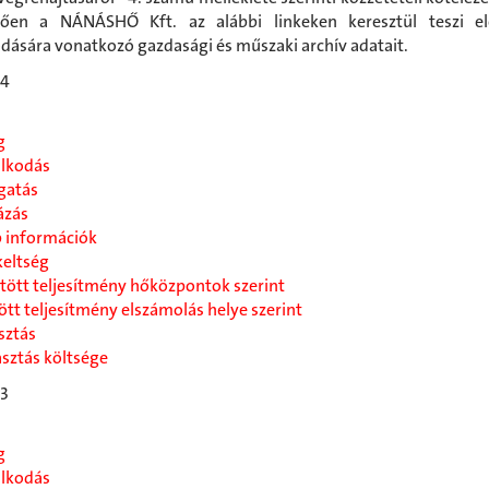
lően a NÁNÁSHŐ Kft. az alábbi linkeken keresztül teszi el
dására vonatkozó gazdasági és műszaki archív adatait.
24
l
g
álkodás
gatás
ázás
b információk
keltség
kötött teljesítmény hőközpontok szerint
ött teljesítmény elszámolás helye szerint
sztás
asztás költsége
23
l
g
álkodás