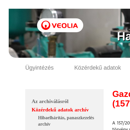
Ha
Ügyintézés
Közérdekű adatok
Gaz
Az archiválásról
(157
Közérdekű adatok archív
Hibaelhárítás, panaszkezelés
A 157/200
archív
törvény 