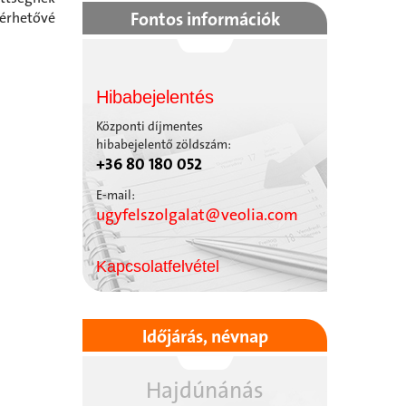
Fontos információk
érhetővé
Hibabejelentés
Központi díjmentes
hibabejelentő zöldszám:
+36 80 180 052
E-mail:
ugyfelszolgalat@veolia.com
Kapcsolatfelvétel
Időjárás, névnap
Hajdúnánás