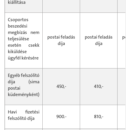
kiállítása
Csoportos
beszedési
megbízás nem
postai feladás
postai feladás
pos
teljesülése
díja
díja
esetén csekk
kiküldése
ügyfél kérésére
Egyéb felszólító
díja (sima
450,-
410,-
postai
küdeményként)
Havi fizetési
900.-
810,-
felszólító díja