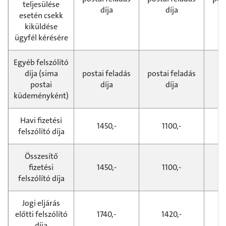
teljesülése
díja
díja
esetén csekk
kiküldése
ügyfél kérésére
Egyéb felszólító
díja (sima
postai feladás
postai feladás
postai
díja
díja
küdeményként)
Havi fizetési
1450,-
1100,-
felszólító díja
Összesítő
fizetési
1450,-
1100,-
felszólító díja
Jogi eljárás
előtti felszólító
1740,-
1420,-
díja