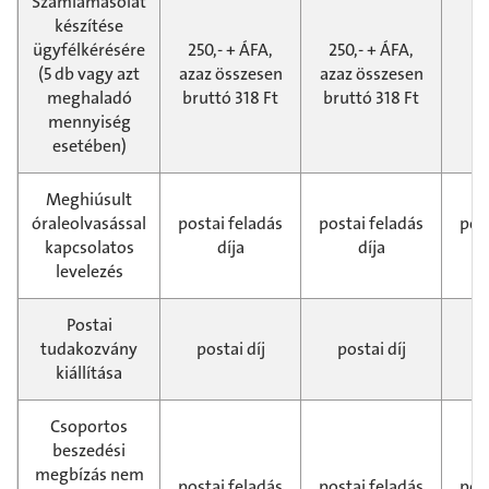
Számlamásolat
készítése
ügyfélkérésére
250,- + ÁFA,
250,- + ÁFA,
(5 db vagy azt
azaz összesen
azaz összesen
2
meghaladó
bruttó 318 Ft
bruttó 318 Ft
mennyiség
esetében)
Meghiúsult
óraleolvasással
postai feladás
postai feladás
pos
kapcsolatos
díja
díja
levelezés
Postai
tudakozvány
postai díj
postai díj
p
kiállítása
Csoportos
beszedési
megbízás nem
postai feladás
postai feladás
pos