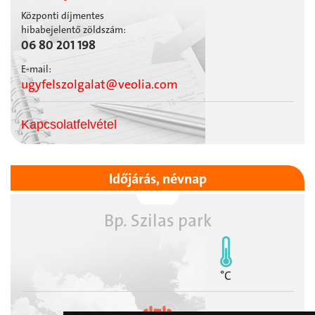
Központi díjmentes
hibabejelentő zöldszám:
06 80 201 198
E-mail:
ugyfelszolgalat@veolia.com
Kapcsolatfelvétel
Időjárás, névnap
Bp. Szilas park
°C