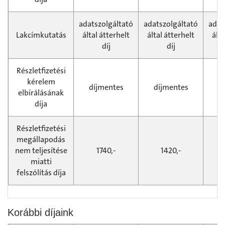
adatszolgáltató
adatszolgáltató
adat
Lakcímkutatás
által átterhelt
által átterhelt
álta
díj
díj
Részletfizetési
kérelem
díjmentes
díjmentes
d
elbírálásának
díja
Részletfizetési
megállapodás
nem teljesítése
1740,-
1420,-
miatti
felszólítás díja
Korábbi díjaink