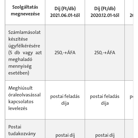
Szolgáltatás
Díj (Ft/db)
Díj (Ft/db)
Dí
megnevezése
2021.06.01-től
2020.12.01-től
202
Számlamásolat
készítése
ügyfélkérésére
(5 db vagy azt
250,-+ÁFA
250,-+ÁFA
2
meghaladó
mennyiség
esetében)
Meghiúsult
óraleolvasással
postai feladás
postai feladás
pos
kapcsolatos
díja
díja
levelezés
Postai
tudakozvány
postai díj
postai díj
p