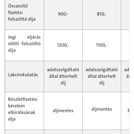
Összesítő
fizetési
900.-
810,-
felszólító díja
Jogi eljárás
előtti felszólító
1200,-
1100,-
díja
adatszolgáltató
adatszolgáltató
adat
Lakcímkutatás
által átterhelt
által átterhelt
álta
díj
díj
Részletfizetési
kérelem
díjmentes
díjmentes
3 0
elbírálásának
díja