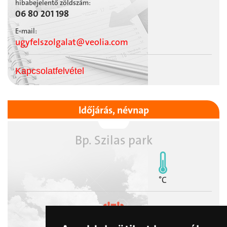
hibabejelentő zöldszám:
06 80 201 198
E-mail:
ugyfelszolgalat@veolia.com
Kapcsolatfelvétel
Időjárás, névnap
Bp. Szilas park
°C