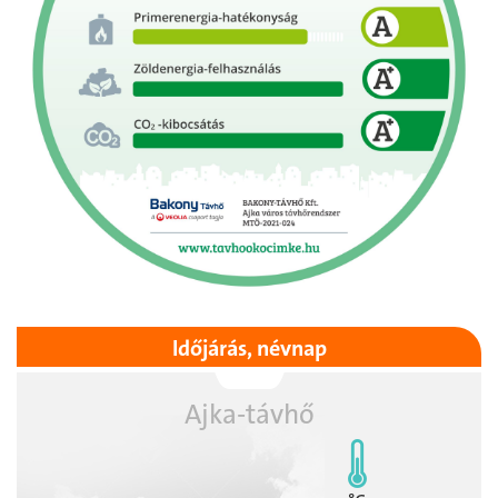
Időjárás, névnap
Ajka-távhő