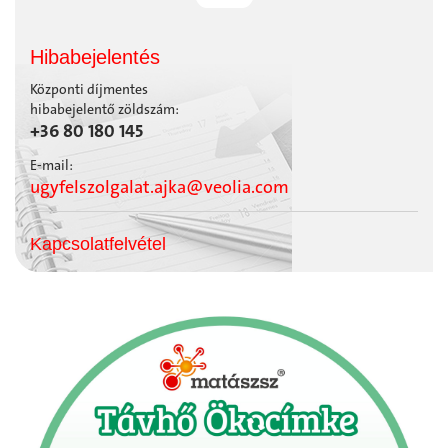
Hibabejelentés
Központi díjmentes
hibabejelentő zöldszám:
+36 80 180 145
E-mail:
ugyfelszolgalat.ajka@veolia.com
Kapcsolatfelvétel