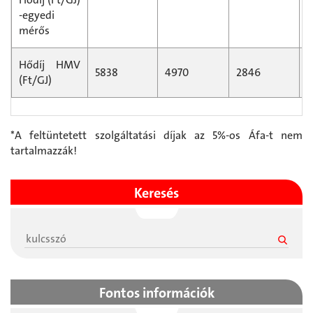
-egyedi
mérős
Hődíj HMV
5838
4970
2846
2
(Ft/GJ)
*A feltüntetett szolgáltatási díjak az 5%-os Áfa-t nem
tartalmazzák!
Keresés
Fontos információk