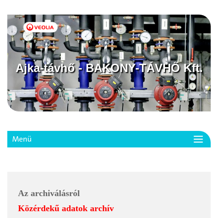
Ajka-távhő - BAKONY-TÁVHŐ Kft.
Menü
Toggl
navig
Az archiválásról
Közérdekű adatok archív