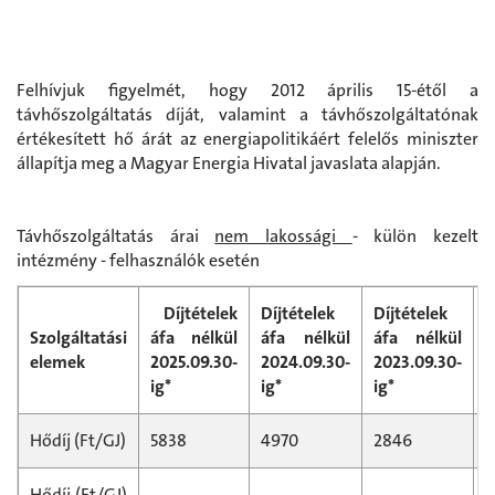
Felhívjuk figyelmét, hogy 2012 április 15-étől a
távhőszolgáltatás díját, valamint a távhőszolgáltatónak
értékesített hő árát az energiapolitikáért felelős miniszter
állapítja meg a Magyar Energia Hivatal javaslata alapján.
Távhőszolgáltatás árai
nem lakossági
- külön kezelt
intézmény - felhasználók esetén
Díjtételek
Díjtételek
Díjtételek
D
Szolgáltatási
áfa nélkül
áfa nélkül
áfa nélkül
á
elemek
2025.09.30-
2024.09.30-
2023.09.30-
2
ig*
ig*
ig*
i
Hődíj (Ft/GJ)
5838
4970
2846
2
Hődíj (Ft/GJ)