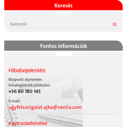
Keresés
Fontos információk
Hibabejelentés
Központi díjmentes
hibabejelentő zöldszám:
+36 80 180 145
E-mail:
ugyfelszolgalat.ajka@veolia.com
Kapcsolatfelvétel