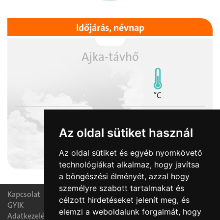
Időjárás, névnap
Ajka-távhő
°C
Az oldal sütiket használ
2026-08-10
Az oldal sütiket és egyéb nyomkövető
Lőrinc napja
technológiákat alkalmaz, hogy javítsa
a böngészési élményét, azzal hogy
személyre szabott tartalmakat és
Kapcsolat
célzott hirdetéseket jelenít meg, és
GYIK
elemzi a weboldalunk forgalmát, hogy
Adatkezelési nyilatkozat