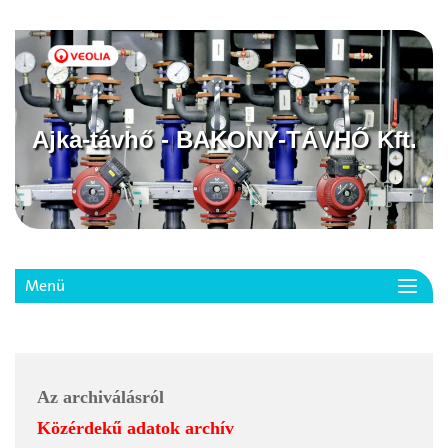
Ajka-távhő - BAKONY-TÁVHŐ Kft.
Menü
Toggl
navig
Az archiválásról
Közérdekű adatok archív