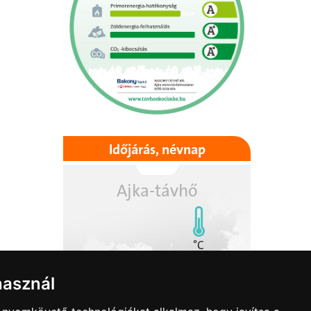
Időjárás, névnap
Ajka-távhő
°C
használ