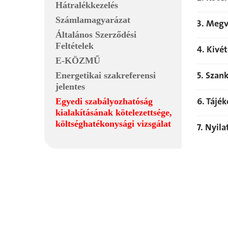
Hátralékkezelés
Számlamagyarázat
3. Megv
Általános Szerződési
Feltételek
4. Kivé
E-KÖZMŰ
5. Szan
Energetikai szakreferensi
jelentes
6. Tájé
Egyedi szabályozhatóság
kialakításának kötelezettsége,
költséghatékonysági vizsgálat
7. Nyil