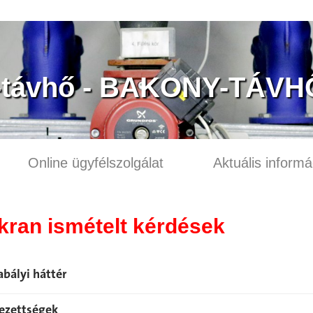
-távhő - BAKONY-TÁVHŐ
Online ügyfélszolgálat
Aktuális informá
kran ismételt kérdések
abályi háttér
lezettségek