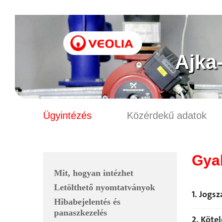
Ajka
Ügyintézés
Közérdekű adatok
Gya
Mit, hogyan intézhet
Letölthető nyomtatványok
1. Jogsz
Hibabejelentés és
panaszkezelés
2. Köte