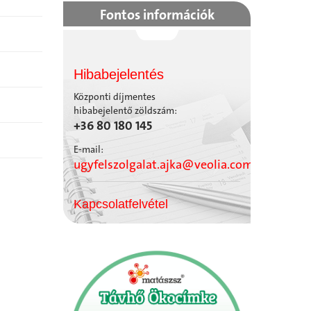
Fontos információk
Hibabejelentés
Központi díjmentes
hibabejelentő zöldszám:
+36 80 180 145
E-mail:
ugyfelszolgalat.ajka@veolia.com
Kapcsolatfelvétel