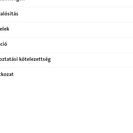
alósítás
telek
kció
koztatási kötelezettség
atkozat