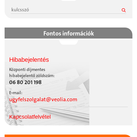
Fontos információk
Hibabejelentés
Központi díjmentes
hibabejelentő zöldszám:
06 80 201 198
E-mail:
ugyfelszolgalat@veolia.com
Kapcsolatfelvétel