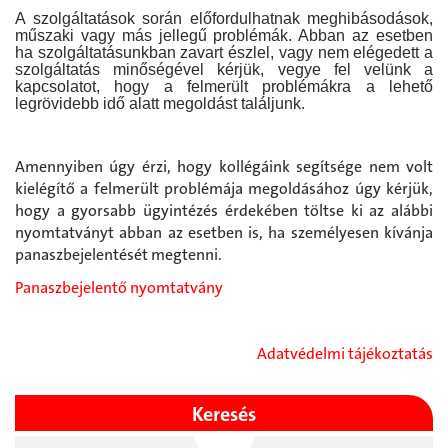
A szolgáltatások során előfordulhatnak meghibásodások,
műszaki vagy más jellegű problémák. Abban az esetben
ha szolgáltatásunkban zavart észlel, vagy nem elégedett a
szolgáltatás minőségével kérjük, vegye fel velünk a
kapcsolatot, hogy a felmerült problémákra a lehető
legrövidebb idő alatt megoldást találjunk.
Amennyiben úgy érzi, hogy kollégáink segítsége nem volt
kielégítő a felmerült problémája megoldásához úgy kérjük,
hogy a gyorsabb ügyintézés érdekében töltse ki az alábbi
nyomtatványt abban az esetben is, ha személyesen kívánja
panaszbejelentését megtenni.
Panaszbejelentő nyomtatvány
Adatvédelmi tájékoztatás
Keresés