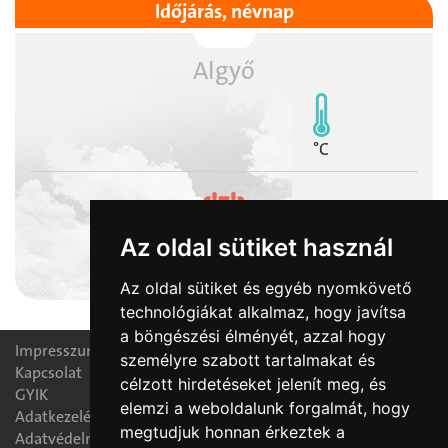
Időjárás, névnap
Algyő
°C
Az oldal sütiket használ
2026-08-06
Berta, Bettina napja
Az oldal sütiket és egyéb nyomkövető
technológiákat alkalmaz, hogy javítsa
a böngészési élményét, azzal hogy
Impresszum
személyre szabott tartalmakat és
Kapcsolat
célzott hirdetéseket jelenít meg, és
GYIK
elemzi a weboldalunk forgalmát, hogy
Adatkezelési nyilatkozat
megtudjuk honnan érkeztek a
Adatvédelmi tájékoztató