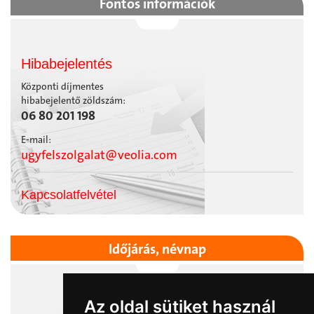
Fontos információk
Hibabejelentés
Központi díjmentes
hibabejelentő zöldszám:
06 80 201 198
E-mail:
ugyfelszolgalat@veolia.com
Kapcsolatfelvétel
Időjárás, névnap
Szentes
Az oldal sütiket használ