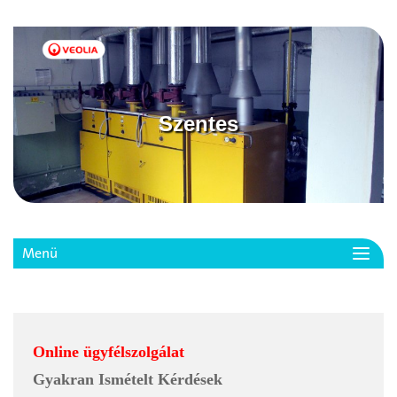
Szentes
Menü
Toggl
navig
Online ügyfélszolgálat
Gyakran Ismételt Kérdések