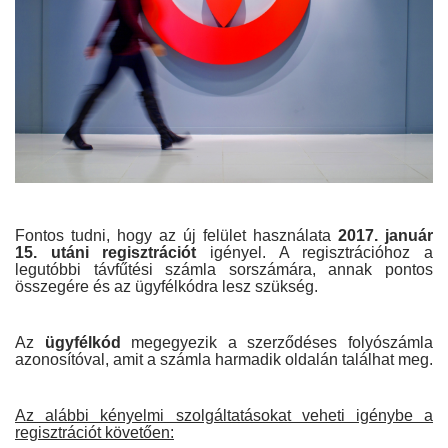
Fontos tudni, hogy az új felület használata
2017. január
15. utáni regisztrációt
igényel. A regisztrációhoz a
legutóbbi távfűtési számla sorszámára, annak pontos
összegére és az ügyfélkódra lesz szükség.
Az
ügyfélkód
megegyezik a szerződéses folyószámla
azonosítóval, amit a számla harmadik oldalán találhat meg.
Az alábbi kényelmi szolgáltatásokat veheti igénybe a
regisztrációt követően: