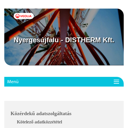
Nyergesújfalu - DISTHERM Kft.
Menü
Toggl
navig
Közérdekű adatszolgáltatás
Kötelező adatközzététel