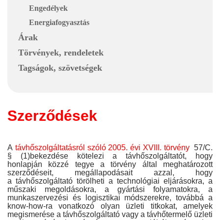
Engedélyek
Energiafogyasztás
Árak
Törvények, rendeletek
Tagságok, szövetségek
Szerződések
A
távhőszolgáltatásról szóló 2005. évi XVIII. törvény
57/C.
§ (1)bekezdése kötelezi a távhőszolgáltatót, hogy
honlapján közzé tegye a törvény által meghatározott
szerződéseit, megállapodásait azzal, hogy
a távhőszolgáltató törölheti a technológiai eljárásokra, a
műszaki megoldásokra, a gyártási folyamatokra, a
munkaszervezési és logisztikai módszerekre, továbbá a
know-how-ra vonatkozó olyan üzleti titkokat, amelyek
megismerése a távhőszolgáltató vagy a távhőtermelő üzleti