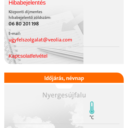
Hibabejelentés
Központi díjmentes
hibabejelentő zöldszám:
06 80 201 198
E-mail:
ugyfelszolgalat@veolia.com
Kapcsolatfelvétel
Időjárás, névnap
Nyergesújfalu
°C