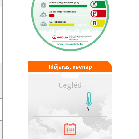
Időjárás, névnap
Cegléd
°C