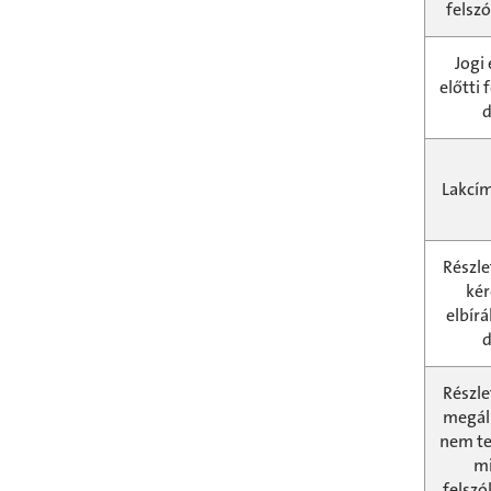
felszó
Jogi 
előtti 
d
Lakcí
Részle
ké
elbír
d
Részle
megál
nem te
mi
felszól