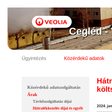
Cegléd -
Ügyintézés
Közérdekű adatok
Hátr
Közérdekű adatszolgáltatás
köl
Árak
Távhőszolgáltatás díjai
2024. ja
Hátralékkezelés díjai és egyéb