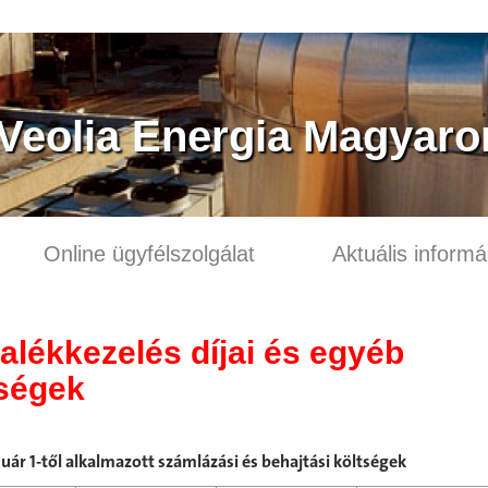
 Veolia Energia Magyaror
Online ügyfélszolgálat
Aktuális informá
alékkezelés díjai és egyéb
tségek
nuár 1-től alkalmazott számlázási és behajtási költségek