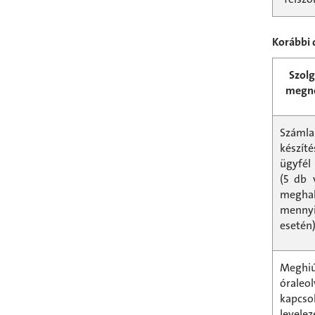
Korábbi 
Szolg
megn
Számla
készíté
ügyfél
(5 db 
megha
menny
esetén
Meghiú
óraleol
kapcso
levelez