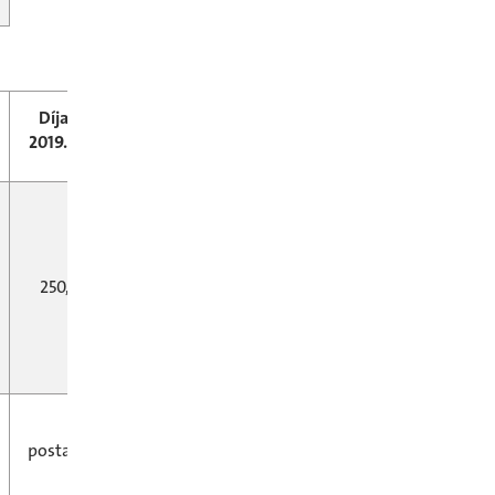
Díja (Ft/db)
Díja (Ft/db)
2019.02.01-től
2018.02.01-ig
250,- + ÁFA
250,- + ÁFA
postai feladás
postai feladás
díja
díja