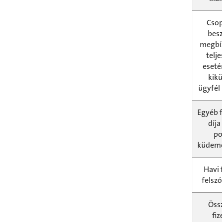
Cso
bes
megbí
telj
eseté
kik
ügyfél
Egyéb f
díja
po
küdem
Havi 
felszó
Öss
fiz