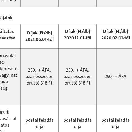
díjaink
áltatás
Díjak (Ft/db)
Díjak (Ft/db)
Díjak (Ft/db)
evezése
2020.12.01-től
2020.02.01-től
2021.06.01-től
másolat
se
 kérésére
250,- + ÁFA,
250,- + ÁFA,
vagy azt
azaz összesen
azaz összesen
250,- + ÁFA
ladó
bruttó 318 Ft
bruttó 318 Ft
iség
)
sult
vasással
postai feladás
postai feladás
postai feladás
latos
díja
díja
díja
és