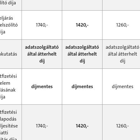
lító díja
eljárás
felszólító
1740,-
1420,-
1260,-
íja
adatszolgáltató
adatszolgáltató
adatszolgáltató
mkutatás
által átterhelt
által átterhelt
által átterhelt
díj
díj
díj
tfizetési
relem
díjmentes
díjmentes
díjmentes
álásának
íja
tfizetési
lapodás
ljesítése
1740,-
1420,-
1260,-
atti
ítás díja