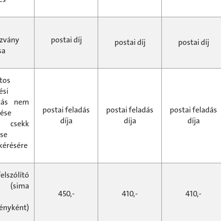
zvány
postai díj
postai díj
postai díj
sa
tos
ési
zás nem
postai feladás
postai feladás
postai feladás
lése
díja
díja
díja
n csekk
ése
kérésére
elszólító
 (sima
450,-
410,-
410,-
ényként)