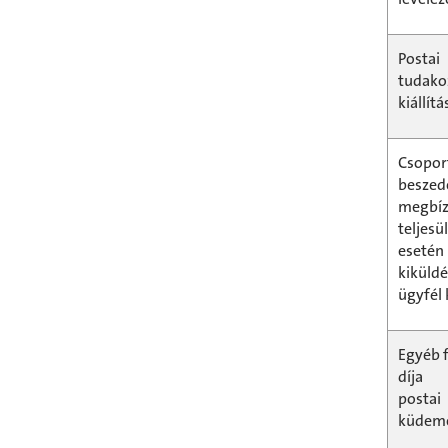
Postai
tudako
kiállítá
Csopor
beszed
megbí
teljesü
eseté
kiküld
ügyfél 
Egyéb f
díja
postai
küdem