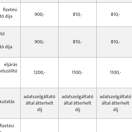
fizetési
900,-
810,-
810,-
tó díja
ítő
900,-
810,-
810,-
tó díja
eljárás
felszólító
1200,-
1100,-
1100,-
adatszolgáltató
adatszolgáltató
adatszolgáltató
kutatás
által átterhelt
által átterhelt
által átterhelt
díj
díj
díj
fizetési