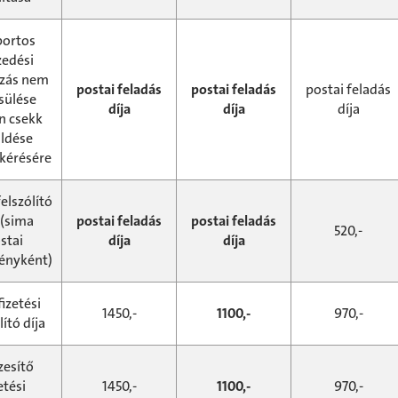
portos
zedési
zás nem
postai feladás
postai feladás
postai feladás
esülése
díja
díja
díja
n csekk
üldése
 kérésére
elszólító
 (sima
postai feladás
postai feladás
520,-
stai
díja
díja
ényként)
fizetési
1450,-
1100,-
970,-
lító díja
zesítő
etési
1450,-
1100,-
970,-