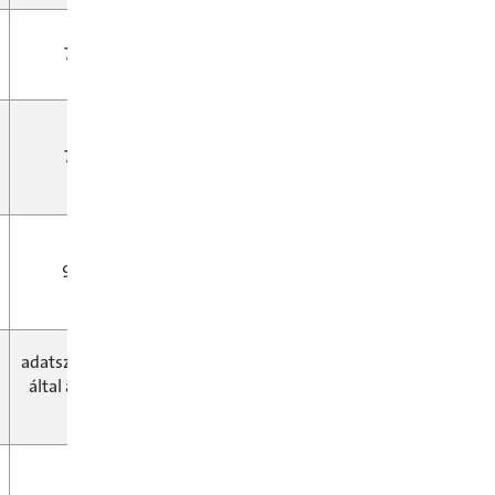
680,-
710,-
680,-
710,-
900,-
960,-
adatszolgáltató
adatszolgáltató
által átterhelt
által átterhelt
díj
díj