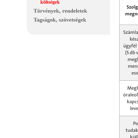
költségek
Szolg
Törvények, rendeletek
megn
Tagságok, szövetségek
Száml
kés
ügyfél
(5 db 
meg
men
es
Megh
óraleo
kapc
lev
Po
tuda
kiál