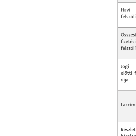
Havi 
felszólí
Összes
fizetési
felszólí
Jogi 
előtti 
díja
Lakcím
Részlet