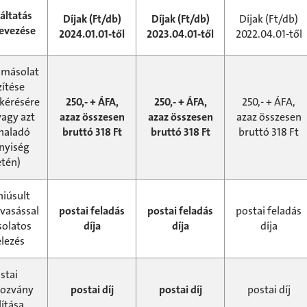
áltatás
Díjak (Ft/db)
Díjak (Ft/db)
Díjak (Ft/db)
evezése
2024.01.01-től
2023.04.01-től
2022.04.01-től
amásolat
zítése
 kérésére
250,- + ÁFA,
250,- + ÁFA,
250,- + ÁFA,
vagy azt
azaz összesen
azaz összesen
azaz összesen
haladó
bruttó 318 Ft
bruttó 318 Ft
bruttó 318 Ft
nyiség
etén)
iúsult
lvasással
postai feladás
postai feladás
postai feladás
solatos
díja
díja
díja
elezés
stai
kozvány
postai díj
postai díj
postai díj
lítása