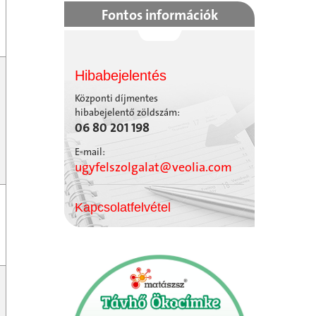
Fontos információk
Hibabejelentés
Központi díjmentes
hibabejelentő zöldszám:
06 80 201 198
E-mail:
ugyfelszolgalat@veolia.com
Kapcsolatfelvétel