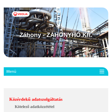
Záhony - ZÁHONYHŐ Kft.
Menü
Toggl
navig
Közérdekű adatszolgáltatás
Kötelező adatközzététel