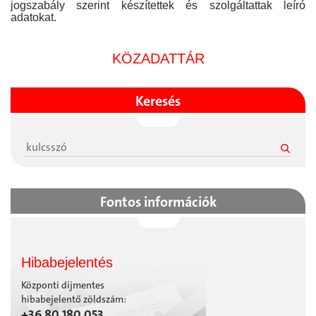
jogszabály szerint készítettek és szolgáltattak leíró
adatokat.
KÖZADATTÁR
Keresés
Fontos információk
Hibabejelentés
Központi díjmentes
hibabejelentő zöldszám:
+36 80 180 053