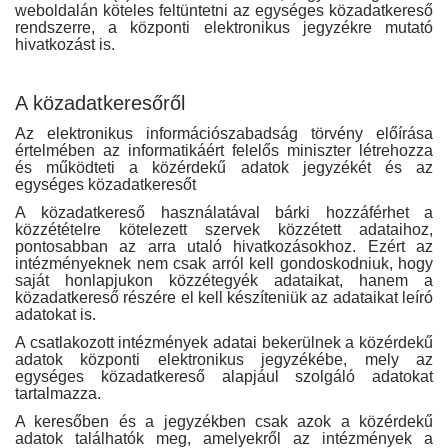
weboldalán köteles feltüntetni az egységes közadatkereső
rendszerre, a központi elektronikus jegyzékre mutató
hivatkozást is.
A közadatkeresőről
Az elektronikus információszabadság törvény előírása
értelmében az informatikáért felelős miniszter létrehozza
és működteti a közérdekű adatok jegyzékét és az
egységes közadatkeresőt
A közadatkereső használatával bárki hozzáférhet a
közzétételre kötelezett szervek közzétett adataihoz,
pontosabban az arra utaló hivatkozásokhoz. Ezért az
intézményeknek nem csak arról kell gondoskodniuk, hogy
saját honlapjukon közzétegyék adataikat, hanem a
közadatkereső részére el kell készíteniük az adataikat leíró
adatokat is.
A csatlakozott intézmények adatai bekerülnek a közérdekű
adatok központi elektronikus jegyzékébe, mely az
egységes közadatkereső alapjául szolgáló adatokat
tartalmazza.
A keresőben és a jegyzékben csak azok a közérdekű
adatok találhatók meg, amelyekről az intézmények a