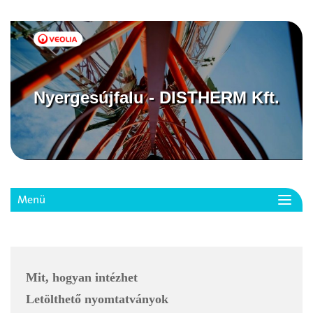
Nyergesújfalu - DISTHERM Kft.
Menü
Toggl
navig
Mit, hogyan intézhet
Letölthető nyomtatványok