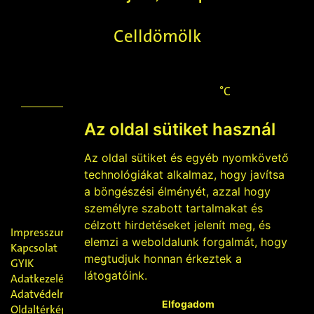
Celldömölk
°C
Az oldal sütiket használ
Az oldal sütiket és egyéb nyomkövető
2026-08-08
technológiákat alkalmaz, hogy javítsa
László napja
a böngészési élményét, azzal hogy
személyre szabott tartalmakat és
célzott hirdetéseket jelenít meg, és
Impresszum
elemzi a weboldalunk forgalmát, hogy
Kapcsolat
megtudjuk honnan érkeztek a
GYIK
látogatóink.
Adatkezelési nyilatkozat
Adatvédelmi tájékoztató
Elfogadom
Oldaltérkép