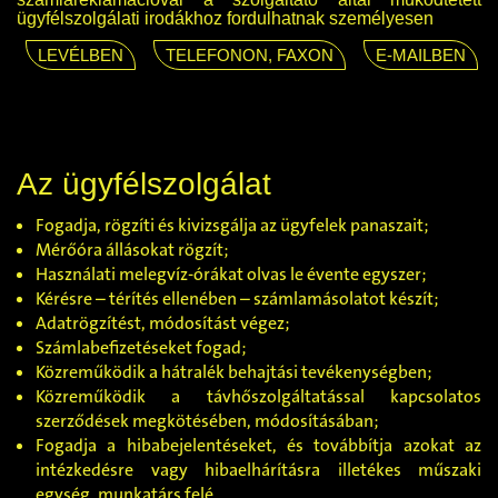
ügyfélszolgálati irodákhoz fordulhatnak személyesen
LEVÉLBEN
TELEFONON, FAXON
E-MAILBEN
Az ügyfélszolgálat
Fogadja, rögzíti és kivizsgálja az ügyfelek panaszait;
Mérőóra állásokat rögzít;
Használati melegvíz-órákat olvas le évente egyszer;
Kérésre – térítés ellenében – számlamásolatot készít;
Adatrögzítést, módosítást végez;
Számlabefizetéseket fogad;
Közreműködik a hátralék behajtási tevékenységben;
Közreműködik a távhőszolgáltatással kapcsolatos
szerződések megkötésében, módosításában;
Fogadja a hibabejelentéseket, és továbbítja azokat az
intézkedésre vagy hibaelhárításra illetékes műszaki
egység, munkatárs felé.