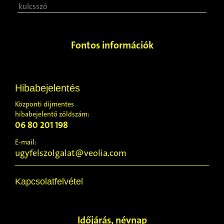
Fontos információk
Hibabejelentés
Központi díjmentes
hibabejelentő zöldszám:
06 80 201 198
E-mail:
ugyfelszolgalat@veolia.com
Kapcsolatfelvétel
Időjárás, névnap