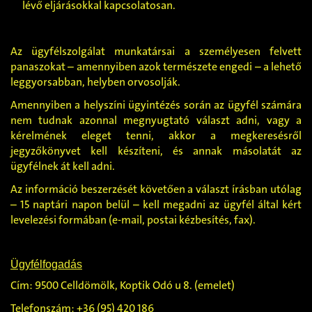
lévő eljárásokkal kapcsolatosan.
Az ügyfélszolgálat munkatársai a személyesen felvett
panaszokat – amennyiben azok természete engedi – a lehető
leggyorsabban, helyben orvosolják.
Amennyiben a helyszíni ügyintézés során az ügyfél számára
nem tudnak azonnal megnyugtató választ adni, vagy a
kérelmének eleget tenni, akkor a megkeresésről
jegyzőkönyvet kell készíteni, és annak másolatát az
ügyfélnek át kell adni.
Az információ beszerzését követően a választ írásban utólag
– 15 naptári napon belül – kell megadni az ügyfél által kért
levelezési formában (e-mail, postai kézbesítés, fax).
Ügyfélfogadás
Cím: 9500 Celldömölk, Koptik Odó u 8. (emelet)
Telefonszám: +36 (95) 420 186