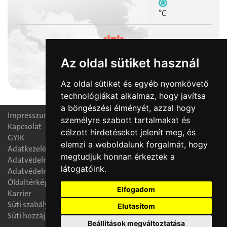
°C
Az oldal sütiket használ
2026-08-10
Lőrinc napja
Az oldal sütiket és egyéb nyomkövető
technológiákat alkalmaz, hogy javítsa
a böngészési élményét, azzal hogy
Impresszum
személyre szabott tartalmakat és
Kapcsolat
célzott hirdetéseket jelenít meg, és
GYIK
elemzi a weboldalunk forgalmát, hogy
Adatkezelési nyilatkozat
megtudjuk honnan érkeztek a
Adatvédelmi tájékoztató
látogatóink.
Adatvédelmi tisztségviselő
Oldaltérkép
Elfogadom
Karrier
Süti szabályzat
Elutasítom
Süti hozzájárulás módosítása
Beállítások megváltoztatása