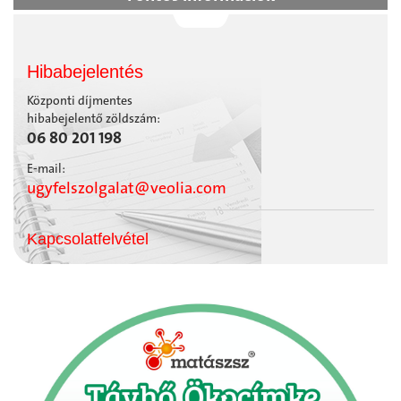
Hibabejelentés
Központi díjmentes
hibabejelentő zöldszám:
06 80 201 198
E-mail:
ugyfelszolgalat@veolia.com
Kapcsolatfelvétel