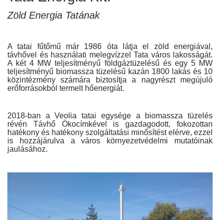
Zöld Energia Tatának
A tatai fűtőmű már 1986 óta látja el zöld energiával,
távhővel és használati melegvízzel Tata város lakosságát.
A két 4 MW teljesítményű földgáztüzelésű és egy 5 MW
teljesítményű biomassza tüzelésű kazán 1800 lakás és 10
közintézmény számára biztosítja a nagyrészt megújuló
erőforrásokból termelt hőenergiát.
2018-ban a Veolia tatai egysége a biomassza tüzelés
révén Távhő Ökocímkével is gazdagodott, fokozottan
hatékony és hatékony szolgáltatási minősítést elérve, ezzel
is hozzájárulva a város környezetvédelmi mutatóinak
jaulásához.